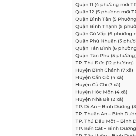
Quận 11 (4 phường mới T
Quận 12 (5 phường mới 
Quận Bình Tân (5 Phườn
Quận Bình Thạnh (5 phư
Quận Gò Vấp (6 phường 
Quận Phú Nhuận (3 phườ
Quận Tân Bình (6 phườn
Quận Tân Phú (5 phường
TP. Thủ Đức (12 phường)
Huyện Bình Chánh (7 xã)
Huyện Cần Giờ (4 xã)
Huyện Củ Chi (7 xã)
Huyện Hóc Môn (4 xã)
Huyện Nhà Bè (2 xã)
TP. Dĩ An – Bình Dương (
TP. Thuận An – Bình Dươ
TP. Thủ Dầu Một – Bình
TP. Bến Cát – Bình Dươn
TP. Tân Uyên – Bình Dư