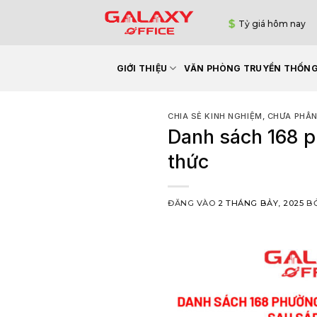
Bỏ
Tỷ giá hôm nay
qua
nội
dung
GIỚI THIỆU
VĂN PHÒNG TRUYỀN THỐN
CHIA SẺ KINH NGHIỆM
,
CHƯA PHÂN
Danh sách 168 p
thức
ĐĂNG VÀO
2 THÁNG BẢY, 2025
B