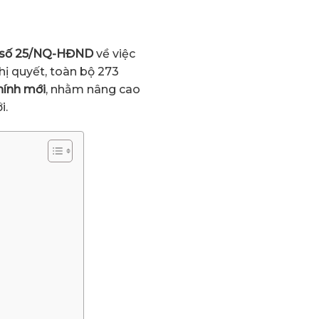
 số 25/NQ-HĐND
về việc
hị quyết, toàn bộ 273
hính mới
, nhằm nâng cao
i.