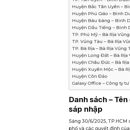
Huyện Bắc Tân Uyên – Bì
Huyện Phú Giáo – Bình Dư
Huyện Bàu bàng – Bình D
Huyện Dầu Tiếng – Bình D
TP. Phú Mỹ – Bà Rịa Vũng 
TP. Vũng Tàu – Bà Rịa Vũn
TP. Bà Rịa – Bà Rịa Vũng T
Huyện Long Đất – Bà Rịa 
Huyện Châu Đức – Bà Rịa 
Huyện Xuyên Mộc – Bà Rịa
Huyện Côn Đảo
Galaxy Office – Công ty 
Danh sách – Tên
sáp nhập
Sáng 30/6/2025, TP.HCM c
phố và các quyết định củ