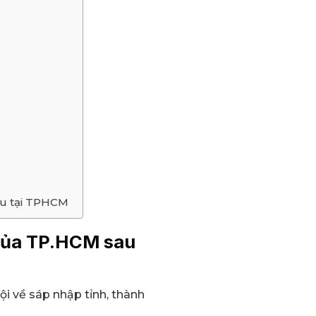
đầu tại TPHCM
 của TP.HCM sau
i về sáp nhập tỉnh, thành