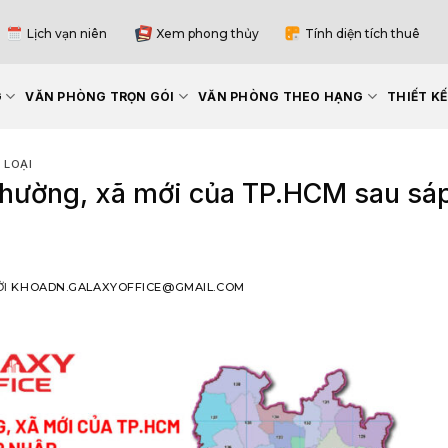
Lịch vạn niên
Xem phong thủy
Tính diện tích thuê
G
VĂN PHÒNG TRỌN GÓI
VĂN PHÒNG THEO HẠNG
THIẾT K
 LOẠI
hường, xã mới của TP.HCM sau sáp
ỞI
KHOADN.GALAXYOFFICE@GMAIL.COM