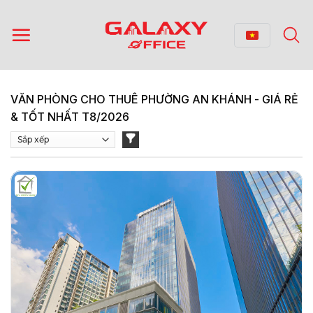
Bỏ
qua
nội
dung
VĂN PHÒNG CHO THUÊ PHƯỜNG AN KHÁNH - GIÁ RẺ
& TỐT NHẤT T8/2026