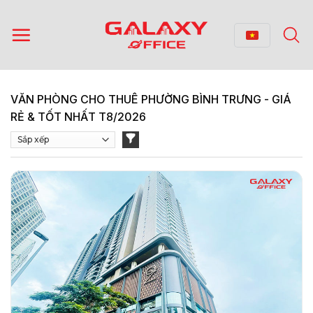
Bỏ
qua
nội
dung
VĂN PHÒNG CHO THUÊ PHƯỜNG BÌNH TRƯNG - GIÁ
RẺ & TỐT NHẤT T8/2026