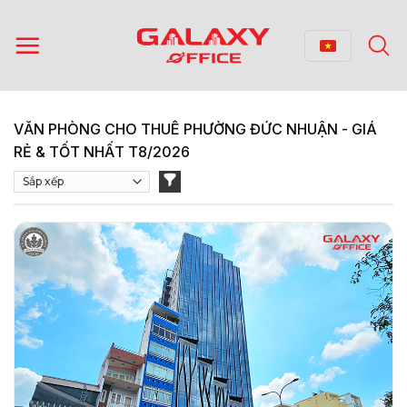
Bỏ
qua
nội
dung
VĂN PHÒNG CHO THUÊ PHƯỜNG ĐỨC NHUẬN - GIÁ
RẺ & TỐT NHẤT T8/2026