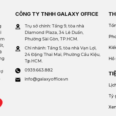
CÔNG TY TNHH GALAXY OFFICE
TH
Tổn
g
Trụ sở chính: Tầng 9, tòa nhà
i
Diamond Plaza, 34 Lê Duẩn,
Pho
iệm
Phường Sài Gòn, TP.HCM.
t,
Kiế
Chi nhánh: T
ầng 5, tòa nhà Vạn Lợi,
ê
24 Đặng Thai Mai, Phường Cầu Kiệu,
ng
Hồ 
Tp.HCM.
0939.663.882
rợ
TI
,
info@galaxyoffice.vn
Lịc
Tỷ 
Xem