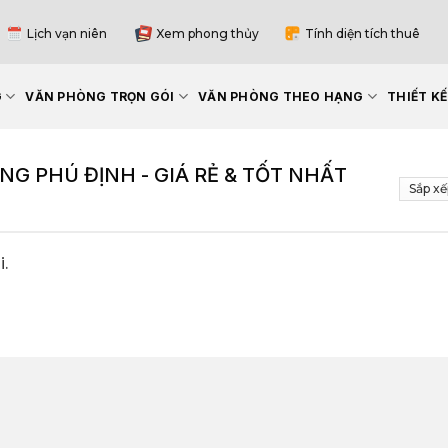
Lịch vạn niên
Xem phong thủy
Tính diện tích thuê
G
VĂN PHÒNG TRỌN GÓI
VĂN PHÒNG THEO HẠNG
THIẾT K
 PHÚ ĐỊNH - GIÁ RẺ & TỐT NHẤT
i.