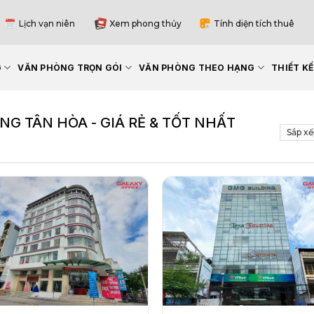
Lịch vạn niên
Xem phong thủy
Tính diện tích thuê
G
VĂN PHÒNG TRỌN GÓI
VĂN PHÒNG THEO HẠNG
THIẾT K
 TÂN HÒA - GIÁ RẺ & TỐT NHẤT