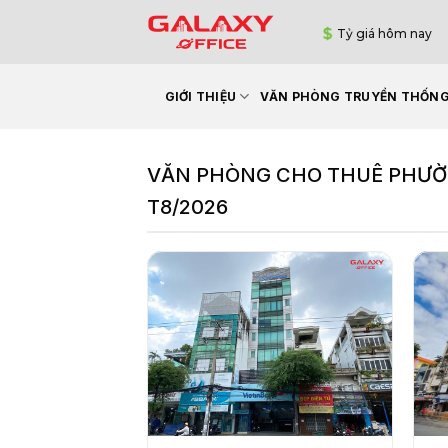
Bỏ
Tỷ giá hôm nay
qua
nội
dung
GIỚI THIỆU
VĂN PHÒNG TRUYỀN THỐN
VĂN PHÒNG CHO THUÊ PHƯỜNG
T8/2026