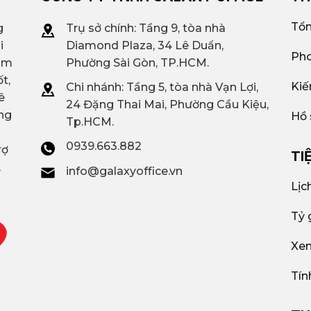
Tổn
g
Trụ sở chính: Tầng 9, tòa nhà
i
Diamond Plaza, 34 Lê Duẩn,
Pho
iệm
Phường Sài Gòn, TP.HCM.
t,
Kiế
Chi nhánh: T
ầng 5, tòa nhà Vạn Lợi,
ê
24 Đặng Thai Mai, Phường Cầu Kiệu,
ng
Hồ 
Tp.HCM.
0939.663.882
rợ
TI
,
info@galaxyoffice.vn
Lịc
Tỷ 
Xem
Tín