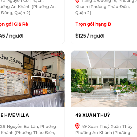
72 Nguyễn Cơ Thạch,
Tầng 2 Đường 19, Phường 
ường An Khánh (Phường An
Khánh (Phường Thảo Điền,
i Đông, Quận 2)
Quận 2)
ọn gói Giá Rẻ
Trọn gói hạng B
45 / người
$125 / người
E HIVE VILLA
49 XUÂN THUỶ
29 Nguyễn Bá Lân, Phường
49 Xuân Thuỷ Xuân Thủy,
 Khánh (Phường Thảo Điền,
Phường An Khánh (Phường