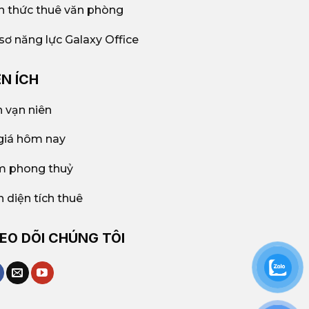
n thức thuê văn phòng
sơ năng lực Galaxy Office
ỆN ÍCH
h vạn niên
giá hôm nay
 phong thuỷ
h diện tích thuê
EO DÕI CHÚNG TÔI