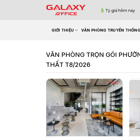
Bỏ
Tỷ giá hôm nay
qua
nội
dung
GIỚI THIỆU
VĂN PHÒNG TRUYỀN THỐN
VĂN PHÒNG TRỌN GÓI PHƯỜNG
THẤT T8/2026