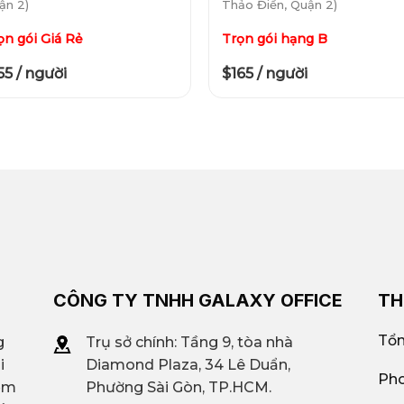
ận 2)
Thảo Điền, Quận 2)
ọn gói Giá Rẻ
Trọn gói hạng B
55 / người
$165 / người
CÔNG TY TNHH GALAXY OFFICE
TH
Tổn
g
Trụ sở chính: Tầng 9, tòa nhà
i
Diamond Plaza, 34 Lê Duẩn,
Pho
iệm
Phường Sài Gòn, TP.HCM.