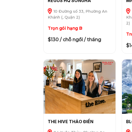
REGUS HQ SONGHA
MI
10 Đường số 33, Phường An
Khánh (, Quận 2)
Kh
2)
Trọn gói hạng B
Tr
$130 / chỗ ngồi / tháng
$1
THE HIVE THẢO ĐIỀN
BL