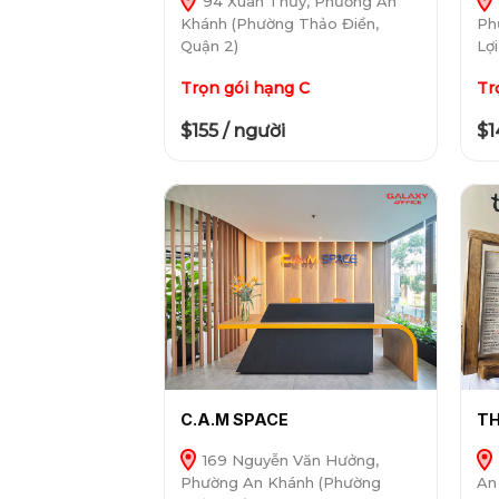
94 Xuân Thủy, Phường An
Khánh (Phường Thảo Điền,
Ph
Quận 2)
Lợ
Trọn gói hạng C
Tr
$155 / người
$1
C.A.M SPACE
TH
169 Nguyễn Văn Hưởng,
Phường An Khánh (Phường
An