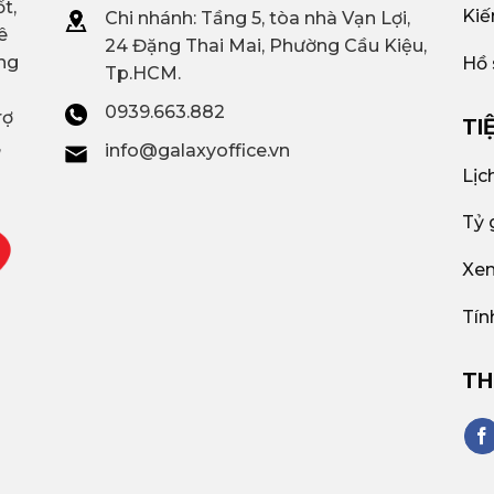
t,
Kiế
Chi nhánh: T
ầng 5, tòa nhà Vạn Lợi,
ê
24 Đặng Thai Mai, Phường Cầu Kiệu,
ng
Hồ 
Tp.HCM.
0939.663.882
rợ
TI
,
info@galaxyoffice.vn
Lịc
Tỷ 
Xem
Tín
TH