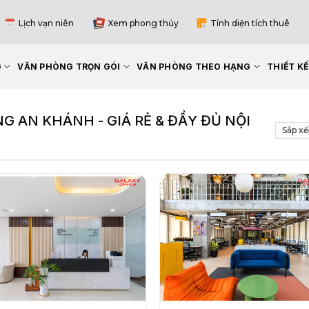
Lịch vạn niên
Xem phong thủy
Tính diện tích thuê
G
VĂN PHÒNG TRỌN GÓI
VĂN PHÒNG THEO HẠNG
THIẾT K
 AN KHÁNH - GIÁ RẺ & ĐẦY ĐỦ NỘI