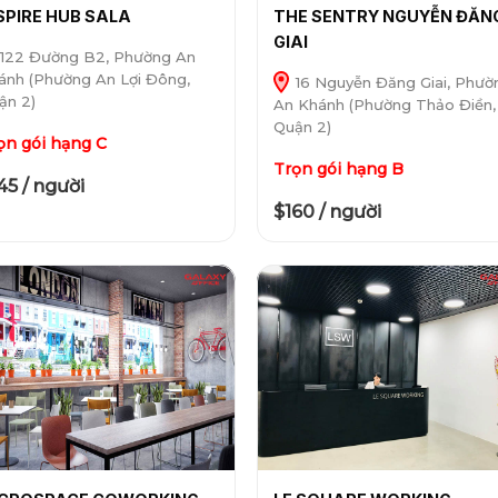
SPIRE HUB SALA
THE SENTRY NGUYỄN ĐĂN
GIAI
122 Đường B2, Phường An
ánh (Phường An Lợi Đông,
16 Nguyễn Đăng Giai, Phườ
ận 2)
An Khánh (Phường Thảo Điền,
Quận 2)
ọn gói hạng C
Trọn gói hạng B
45 / người
$160 / người