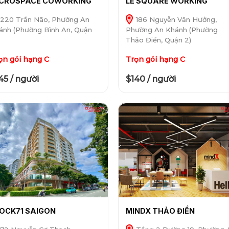
CROSPACE COWORKING
LE SQUARE WORKING
220 Trần Não, Phường An
186 Nguyễn Văn Hưởng,
ánh (Phường Bình An, Quận
Phường An Khánh (Phường
Thảo Điền, Quận 2)
ọn gói hạng C
Trọn gói hạng C
45 / người
$140 / người
OCK71 SAIGON
MINDX THẢO ĐIỀN