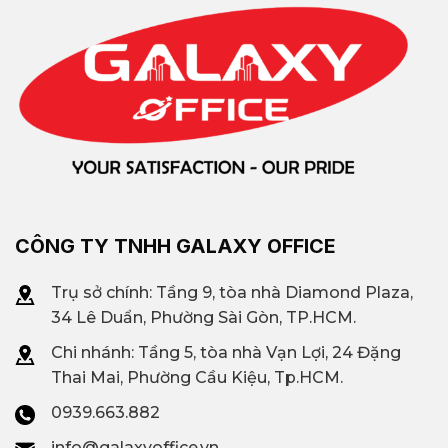
CÔNG TY TNHH GALAXY OFFICE
Trụ sở chính: Tầng 9, tòa nhà Diamond Plaza,
34 Lê Duẩn, Phường Sài Gòn, TP.HCM.
Chi nhánh: T
ầng 5, tòa nhà Vạn Lợi, 24 Đặng
Thai Mai, Phường Cầu Kiệu, Tp.HCM.
0939.663.882
info@galaxyoffice.vn