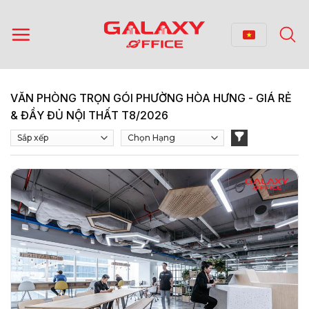
Bỏ
qua
nội
dung
VĂN PHÒNG TRỌN GÓI PHƯỜNG HÒA HƯNG - GIÁ RẺ
& ĐẦY ĐỦ NỘI THẤT T8/2026