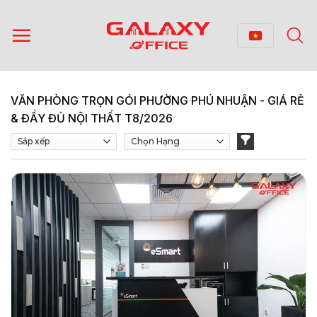
Bỏ
qua
nội
dung
VĂN PHÒNG TRỌN GÓI PHƯỜNG PHÚ NHUẬN - GIÁ RẺ
& ĐẦY ĐỦ NỘI THẤT T8/2026