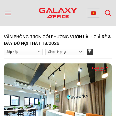
Bỏ
qua
nội
dung
VĂN PHÒNG TRỌN GÓI PHƯỜNG VƯỜN LÀI - GIÁ RẺ &
ĐẦY ĐỦ NỘI THẤT T8/2026