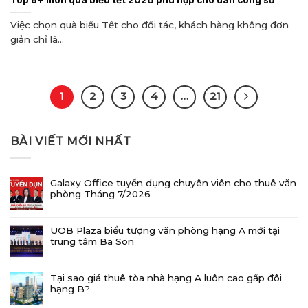
Top 8+ món quà biếu tết 2026 phù hợp cho dân công sở
Việc chọn quà biếu Tết cho đối tác, khách hàng không đơn
giản chỉ là...
1
2
3
4
…
21
BÀI VIẾT MỚI NHẤT
Galaxy Office tuyển dụng chuyên viên cho thuê văn
phòng Tháng 7/2026
UOB Plaza biểu tượng văn phòng hạng A mới tại
trung tâm Ba Son
Tại sao giá thuê tòa nhà hạng A luôn cao gấp đôi
hạng B?