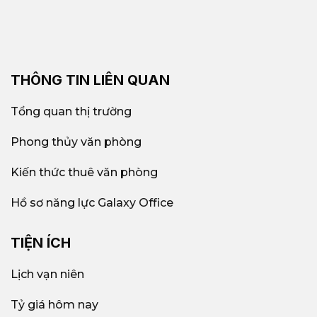
THÔNG TIN LIÊN QUAN
Tổng quan thị trường
Toàn cảnh Khu Đô Thi Thủ Thiêm Quận 2 nhìn từ
Phong thủy văn phòng
trên cao
Kiến thức thuê văn phòng
Thị trường cho thuê văn phòng Quận 2
Hồ sơ năng lực Galaxy Office
năm 2026
Nguồn cung & tỉ lệ lấp đầy
TIỆN ÍCH
Tính đến Q3/2025, Quận 2 có hơn
350.000 m²
Lịch vạn niên
diện tích sàn văn phòng cho thuê
, với hơn
150+
tòa nhà
từ hạng A đến C. Trong đó:
Tỷ giá hôm nay