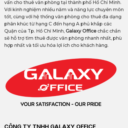
vấn cho thuê văn phòng tại thành phố Hồ Chí Minh.
bật
Crest Office,…
Với kinh nghiệm nhiều năm và năng lực chuyên môn
tốt, cùng với hệ thống văn phòng cho thuê đa dạng
phân khúc từ hạng C đến hạng A phủ khắp các
Diện tích linh hoạt: từ 50
Quận của Tp. Hồ Chí Minh,
Galaxy Office
chắc chắn
Diện tích thuê
m² đến 1000 m²
sẽ hỗ trợ tìm thuê được văn phòng nhanh nhất, phù
hợp nhất và tối ưu hóa lợi ích cho khách hàng.
Văn phòng truyền thống
(hạng A,B,C, giá rẻ); Văn
Loại hình văn
phòng trọn gói; Văn
phòng phổ
phòng chia sẻ; Văn
biến
phòng ảo; Văn phòng
theo diện tích
$80/người –
Giá thuê văn
CÔNG TY TNHH GALAXY OFFICE