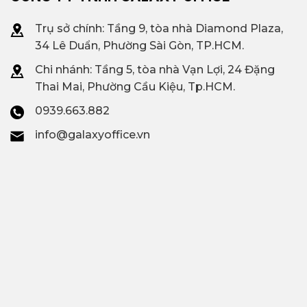
$300/người/tháng
phòng trọn gói
Trụ sở chính: Tầng 9, tòa nhà Diamond Plaza,
34 Lê Duẩn, Phường Sài Gòn, TP.HCM.
Regus Thảo Điền,
Chi nhánh: T
ầng 5, tòa nhà Vạn Lợi, 24 Đặng
Dreamplex Lê Hiến Mai,
Văn phòng
Thai Mai, Phường Cầu Kiệu, Tp.HCM.
Inspire Hub, Toong Vista
trọn gói nổi bật
0939.663.882
Verde,…
info@galaxyoffice.vn
Liên hệ
Galaxy Office
–
Diện tích trống
Hotline: 0939.663.882