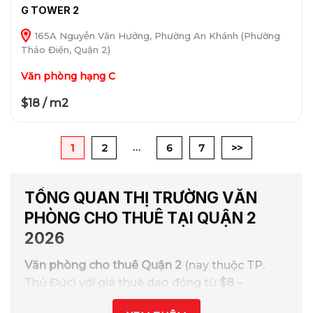
G TOWER 2
165A Nguyễn Văn Hưởng, Phường An Khánh (Phường
Thảo Điền, Quận 2)
Văn phòng hạng C
$18 / m2
…
1
2
6
7
>>
TỔNG QUAN THỊ TRƯỜNG VĂN
PHÒNG CHO THUÊ TẠI QUẬN 2
2026
Văn phòng cho thuê Quận 2
(nay thuộc TP.
Thủ Đức) với giá thuê dao động từ
$8 –
$48/m²/tháng
đang thu hút được nhiều doanh