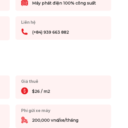
Máy phát điện 100% công suất
Liên hệ
(+84) 939 663 882
Giá thuê
$26 / m2
Phí gửi xe máy
200,000 vnd/xe/tháng