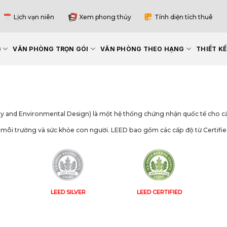
Lịch vạn niên
Xem phong thủy
Tính diện tích thuê
G
VĂN PHÒNG TRỌN GÓI
VĂN PHÒNG THEO HẠNG
THIẾT K
gy and Environmental Design) là một hệ thống chứng nhận quốc tế cho các
 môi trường và sức khỏe con người. LEED bao gồm các cấp độ từ Certified,
LEED SILVER
LEED CERTIFIED