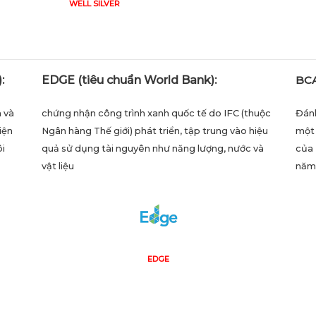
WELL SILVER
:
EDGE (tiêu chuẩn World Bank):
BCA
 và
chứng nhận công trình xanh quốc tế do IFC (thuộc
Đánh
iện
Ngân hàng Thế giới) phát triển, tập trung vào hiệu
một 
ôi
quả sử dụng tài nguyên như năng lượng, nước và
của 
vật liệu
năm
EDGE