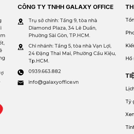
CÔNG TY TNHH GALAXY OFFICE
TH
Tổn
g
Trụ sở chính: Tầng 9, tòa nhà
i
Diamond Plaza, 34 Lê Duẩn,
Pho
iệm
Phường Sài Gòn, TP.HCM.
t,
Kiế
Chi nhánh: T
ầng 5, tòa nhà Vạn Lợi,
ê
24 Đặng Thai Mai, Phường Cầu Kiệu,
ng
Hồ 
Tp.HCM.
0939.663.882
rợ
TI
,
info@galaxyoffice.vn
Lịc
Tỷ 
Xem
Tín