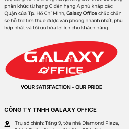
thương mại, nhà hàng, cafe
phân khúc từ hạng C đến hạng A phủ khắp các
Quận của Tp. Hồ Chí Minh,
Galaxy Office
chắc chắn
làm việc, bệnh viện,…
sẽ hỗ trợ tìm thuê được văn phòng nhanh nhất, phù
hợp nhất và tối ưu hóa lợi ích cho khách hàng.
Lễ tân, phòng họp, internet,
máy in, phone both, pantry,
Tiện ích bao
đăng ký địa chỉ kinh doanh,
gồm
bảo vệ,…
UPGen Viettel, 5S Office
Văn phòng
CMT8, Uniworks Coworking
trọn gói nổi
Space,…
bật
CÔNG TY TNHH GALAXY OFFICE
Liên hệ
Galaxy Office
:
Diện tích
Trụ sở chính: Tầng 9, tòa nhà Diamond Plaza,
0939.663.882