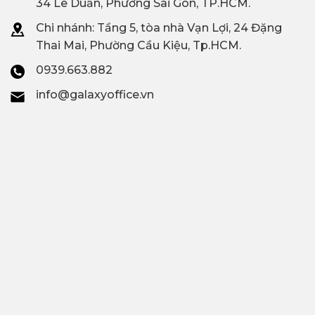
34 Lê Duẩn, Phường Sài Gòn, TP.HCM.
trống
Chi nhánh: T
ầng 5, tòa nhà Vạn Lợi, 24 Đặng
Thai Mai, Phường Cầu Kiệu, Tp.HCM.
0939.663.882
info@galaxyoffice.vn
Không gian văn phòng trọn gói Uniworks đường
3 tháng 2, Phường Vườn Lài, Quận 10)