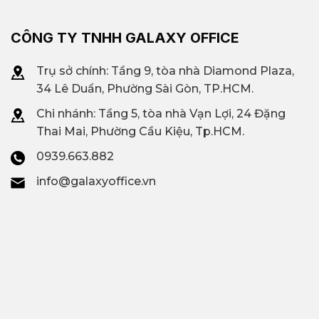
Thị trường văn phòng hạng C tại
CÔNG TY TNHH GALAXY OFFICE
TP.HCM
Trụ sở chính: Tầng 9, tòa nhà Diamond Plaza,
34 Lê Duẩn, Phường Sài Gòn, TP.HCM.
Chi nhánh: T
ầng 5, tòa nhà Vạn Lợi, 24 Đặng
Thai Mai, Phường Cầu Kiệu, Tp.HCM.
0939.663.882
info@galaxyoffice.vn
Toàn cảnh tòa nhà văn phòng cho thuê Saigon
View