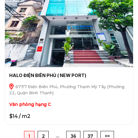
HALO ĐIỆN BIÊN PHỦ ( NEW PORT)
677/7 Điện Biên Phủ, Phường Thạnh Mỹ Tây (Phường
22, Quận Bình Thạnh)
Văn phòng hạng C
$14 / m2
…
1
2
36
37
>>