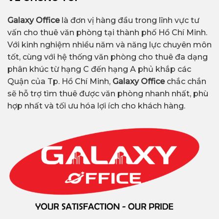
– Hợp đồng thuê linh hoạt: có thể thuê ngắn hạn
B,
văn phòng hạng C có giá thuê thấp hơn
,
– Hỗ trợ khảo sát, so sánh, thương lượng giá
hoặc theo quý.
nhưng vẫn đảm bảo môi trường làm việc ổn
thuê để tối ưu chi phí cho doanh nghiệp.
Galaxy Office
là đơn vị hàng đầu trong lĩnh vực tư
định, sạch sẽ, tiện nghi.
– Cập nhật liên tục danh sách tòa nhà hạng C,
vấn cho thuê văn phòng tại thành phố Hồ Chí Minh.
coworking space, văn phòng ảo với vị trí thuận
Với kinh nghiệm nhiều năm và năng lực chuyên môn
Đặc điểm nổi bật của văn phòng hạng C tại
tiện và giá tốt nhất.
tốt, cùng với hệ thống văn phòng cho thuê đa dạng
TP.HCM:
phân khúc từ hạng C đến hạng A phủ khắp các
Quận của Tp. Hồ Chí Minh,
Galaxy Office
chắc chắn
Giá thuê rẻ:
phù hợp doanh nghiệp nhỏ,
sẽ hỗ trợ tìm thuê được văn phòng nhanh nhất, phù
freelancer hoặc startup.
hợp nhất và tối ưu hóa lợi ích cho khách hàng.
Vị trí linh hoạt:
nhiều tòa nhà nằm ở khu vực
kết nối nhanh đến trung tâm thành phố.
Thiết kế gọn gàng, dễ tùy chỉnh
theo nhu
cầu sử dụng.
Dịch vụ cơ bản đầy đủ:
thang máy, bảo vệ, lễ
tân, vệ sinh, bãi giữ xe máy.
Hợp đồng thuê linh hoạt:
có thể thuê ngắn
hạn hoặc theo quý.