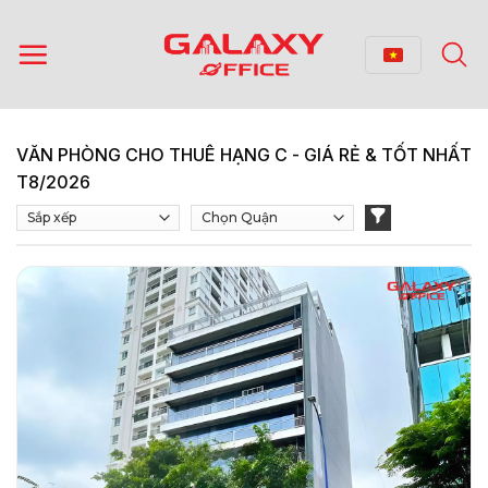
Bỏ
qua
nội
dung
VĂN PHÒNG CHO THUÊ HẠNG C - GIÁ RẺ & TỐT NHẤT
T8/2026