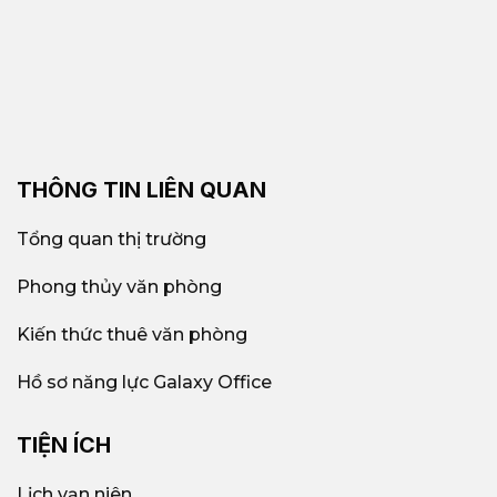
Văn phòng hạng C tại TP.HCM
chiếm gần 40%
tổng nguồn cung văn phòng. Là phân khúc có
nhu cầu thuê cao nhất nhờ sự linh hoạt và giá
thuê phù hợp.
Các tòa nhà cho thuê văn phòng hạng C tập
trung tại các quận cận trung tâm như:
Quận 1,
THÔNG TIN LIÊN QUAN
Quận 3,
Phú Nhuận, Tân Bình, Bình Thạnh,
Quận 10 và Thủ Đức.
Tổng quan thị trường
Phong thủy văn phòng
Nhiều văn phòng hạng C hiện nay cũng đã
được cải tạo, nâng cấp nội thất và hệ thống kỹ
Kiến thức thuê văn phòng
thuật. Hướng đến
hạng C+
để đáp ứng nhu cầu
ngày càng cao của doanh nghiệp.
Hồ sơ năng lực Galaxy Office
Khu vực tập trung văn phòng hạng C tại
TIỆN ÍCH
TP.HCM
Lịch vạn niên