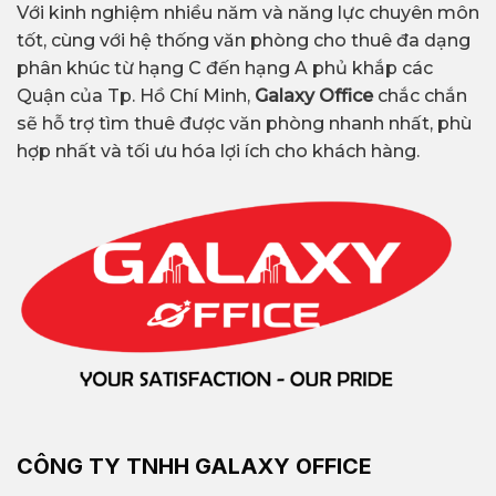
Với kinh nghiệm nhiều năm và năng lực chuyên môn
tốt, cùng với hệ thống văn phòng cho thuê đa dạng
phân khúc từ hạng C đến hạng A phủ khắp các
Quận của Tp. Hồ Chí Minh,
Galaxy Office
chắc chắn
Shophouse Sala – Văn phòng đã thi công tại
sẽ hỗ trợ tìm thuê được văn phòng nhanh nhất, phù
Galaxy Office
hợp nhất và tối ưu hóa lợi ích cho khách hàng.
Lý do nên đầu tư thiết kế & thi công nội
thất văn phòng
Thiết kế và thi công nội thất văn phòng
không
còn đơn thuần là việc bố trí không gian làm
việc. Mà đã trở thành một yếu tố góp phần
quan trọng vào sự phát triển của doanh
nghiệp, cụ thể:
Tối ưu công năng:
Một thiết kế tốt sẽ giúp
phân bố đúng diện tích, tránh lãng phí diện
CÔNG TY TNHH GALAXY OFFICE
tích.