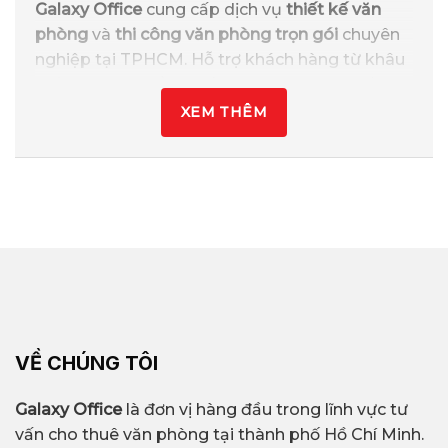
Galaxy Office
cung cấp dịch vụ
thiết kế văn
phòng
và
thi công văn phòng trọn gói
chuyên
nghiệp tại TPHCM. Hỗ trợ khách hàng từ khâu
khảo sát mặt bằng đến hoàn thiện nội thất và
bàn giao, giúp doanh nghiệp tiết kiệm thời
XEM THÊM
gian, công sức và chi phí.
Liên hệ
Galaxy Office
để được tư vấn thiết kế
và nhận báo giá nhanh trong ngày.
VỀ CHÚNG TÔI
Galaxy Office
là đơn vị hàng đầu trong lĩnh vực tư
vấn cho thuê văn phòng tại thành phố Hồ Chí Minh.