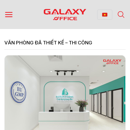
Bỏ
qua
nội
dung
VĂN PHÒNG ĐÃ THIẾT KẾ – THI CÔNG