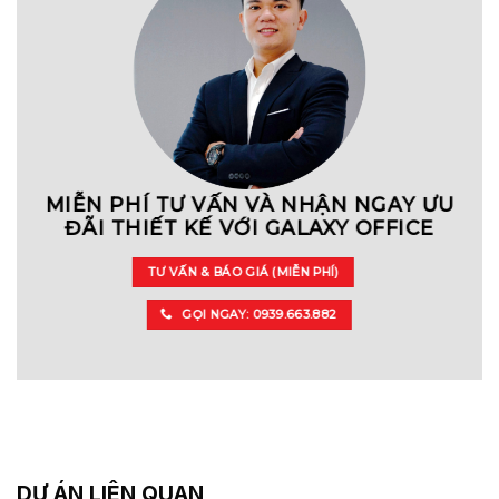
MIỄN PHÍ TƯ VẤN VÀ NHẬN NGAY ƯU
ĐÃI THIẾT KẾ VỚI GALAXY OFFICE
TƯ VẤN & BÁO GIÁ (MIỄN PHÍ)
GỌI NGAY: 0939.663.882
DỰ ÁN LIÊN QUAN