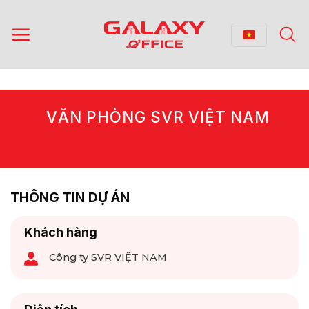
Bỏ
qua
nội
dung
VĂN PHÒNG SVR VIỆT NAM
THÔNG TIN DỰ ÁN
Khách hàng
Công ty SVR VIỆT NAM