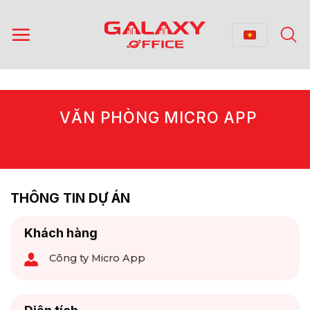
Bỏ
qua
nội
dung
VĂN PHÒNG MICRO APP
THÔNG TIN DỰ ÁN
Khách hàng
Công ty Micro App