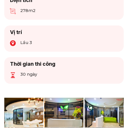
Diện tích
278m2
Vị trí
Lầu 3
Thời gian thi công
30 ngày