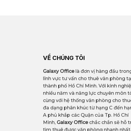
kinh nghiệm tìm kiếm và cho thuê v
– Không gian làm việc hiện đại, có 
ưu chi phí và chọn được không gian
– Diện tích linh hoạt: có thể chọn 
Văn phòng trọn gói nổi bật
sử dụng
– Hỗ trợ toàn diện: hỗ trợ thêm dịc
Diện tích trống
VỀ CHÚNG TÔI
Galaxy Office
là đơn vị hàng đầu tron
lĩnh vực tư vấn cho thuê văn phòng tạ
thành phố Hồ Chí Minh. Với kinh ngh
nhiều năm và năng lực chuyên môn tố
cùng với hệ thống văn phòng cho thu
đa dạng phân khúc từ hạng C đến hạ
A phủ khắp các Quận của Tp. Hồ Chí
Minh,
Galaxy Office
chắc chắn sẽ hỗ t
tìm thuê được văn phòng nhanh nhất