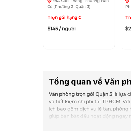
91A Cao Thắng, Phường Bàn
Cờ (Phường 3, Quận 3)
Ph
Trọn gói hạng C
Tr
$145 / người
$2
Tổng quan về Văn ph
Văn phòng trọn gói Quận 3
là lựa 
và tiết kiệm chi phí tại TPHCM. Với
ích bao gồm dịch vụ lễ tân, phòng h
giúp bạn bắt đầu hoạt động ngay 
So với mô hình văn phòng truyền t