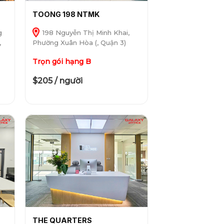
TOONG 198 NTMK
g
198 Nguyễn Thị Minh Khai,
,
Phường Xuân Hòa (, Quận 3)
Trọn gói hạng B
$205 / người
THE QUARTERS