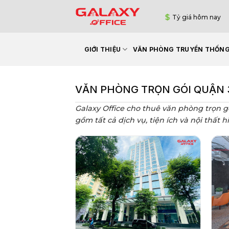
Bỏ
Tỷ giá hôm nay
qua
nội
dung
GIỚI THIỆU
VĂN PHÒNG TRUYỀN THỐN
VĂN PHÒNG TRỌN GÓI QUẬN 3 
Galaxy Office cho thuê văn phòng trọn gó
gồm tất cả dịch vụ, tiện ích và nội thất 