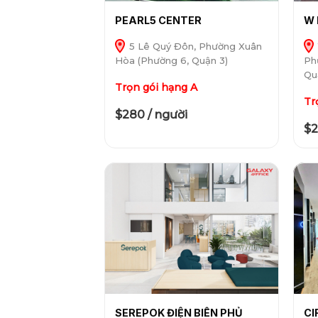
PEARL5 CENTER
W 
5 Lê Quý Đôn, Phường Xuân
Hòa (Phường 6, Quận 3)
Ph
Qu
Trọn gói hạng A
Tr
$280 / người
$2
SEREPOK ĐIỆN BIÊN PHỦ
CI