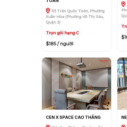
TOẢN
Ph
113 Trần Quốc Toản, Phường
Qu
Xuân Hòa (Phường Võ Thị Sáu,
Quận 3)
Tr
Trọn gói hạng C
$1
$185 / người
CEN X SPACE CAO THẮNG
NE