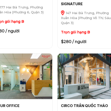
SIGNATURE
177 Hai Bà Trưng, Phường
ân Hòa (Phường 6, Quận 3)
147 Hai Bà Trưng, Phường
Xuân Hòa (Phường Võ Thị Sáu
ọn gói hạng B
Quận 3)
80 / người
Trọn gói hạng B
$280 / người
UR OFFICE
CIRCO TRẦN QUỐC THẢO