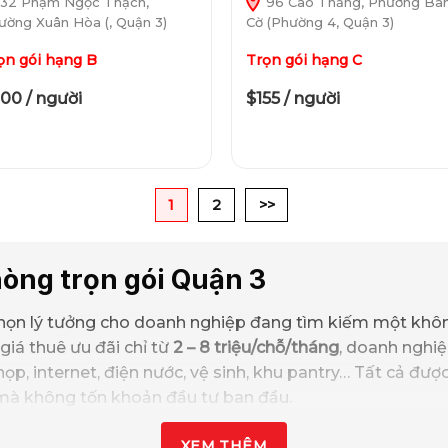
32 Phạm Ngọc Thạch,
96 Cao Thắng, Phường Bà
ường Xuân Hòa (, Quận 3)
Cờ (Phường 4, Quận 3)
ọn gói hạng B
Trọn gói hạng C
00 / người
$155 / người
1
2
>>
òng trọn gói Quận 3
chọn lý tưởng cho doanh nghiệp đang tìm kiếm một không 
 giá thuê ưu đãi chỉ từ
2 – 8 triệu/chỗ/tháng
, doanh nghiệ
ọp, internet, điện nước, vệ sinh, khu pantry… Tất cả được
mà không tốn khoản đầu tư ban đầu.
hống, giải pháp văn phòng linh hoạt này
giúp tiết kiệm 
XEM THÊM