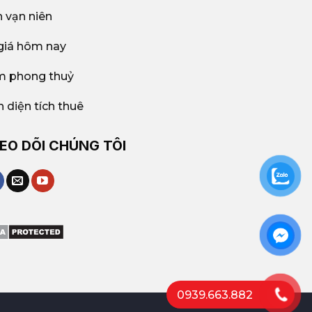
h vạn niên
giá hôm nay
 phong thuỷ
h diện tích thuê
EO DÕI CHÚNG TÔI
0939.663.882