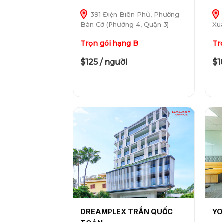
391 Điện Biên Phủ, Phường
Bàn Cờ (Phường 4, Quận 3)
Xu
Trọn gói hạng B
Tr
$125 / người
$1
DREAMPLEX TRẦN QUỐC
YO