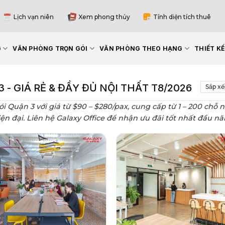
Lịch vạn niên
Xem phong thủy
Tính diện tích thuê
G
VĂN PHÒNG TRỌN GÓI
VĂN PHÒNG THEO HẠNG
THIẾT K
- GIÁ RẺ & ĐẦY ĐỦ NỘI THẤT T8/2026
i Quận 3 với giá từ $90 – $280/pax, cung cấp từ 1 – 200 chỗ
hiện đại. Liên hệ Galaxy Office để nhận ưu đãi tốt nhất đầu n