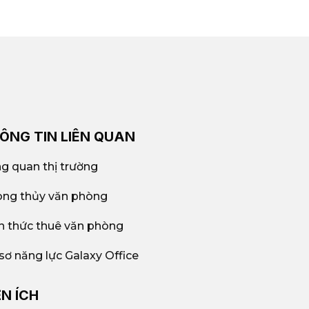
hách hàng tiết kiệm thời gian, tối
rưng, Toong 198 NTMK, W Business
 coworking space, tùy theo nhu cầu
ÔNG TIN LIÊN QUAN
g quan thị trường
ng thủy văn phòng
n thức thuê văn phòng
sơ năng lực Galaxy Office
ỆN ÍCH