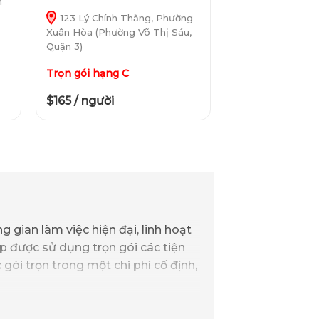
n
123 Lý Chính Thắng, Phường
Xuân Hòa (Phường Võ Thị Sáu,
Quận 3)
Trọn gói hạng C
$165 / người
gian làm việc hiện đại, linh hoạt
p được sử dụng trọn gói các tiện
 gói trọn trong một chi phí cố định,
50–70% chi phí
, đồng thời nâng cao