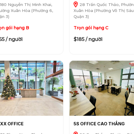
180 Nguyễn Thị Minh Khai,
28 Trần Quốc Thảo, Phườ
ường Xuân Hòa (Phường 6,
Xuân Hòa (Phường Võ Thị Sáu
ận 3)
Quận 3)
ọn gói hạng B
Trọn gói hạng C
65 / người
$185 / người
XX OFFICE
5S OFFICE CAO THẮNG