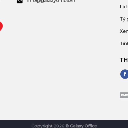
info@galaxyoffice.vn
Lịc
Tỷ 
Xem
Tín
TH
Copyright 2026 ©
Galaxy Office