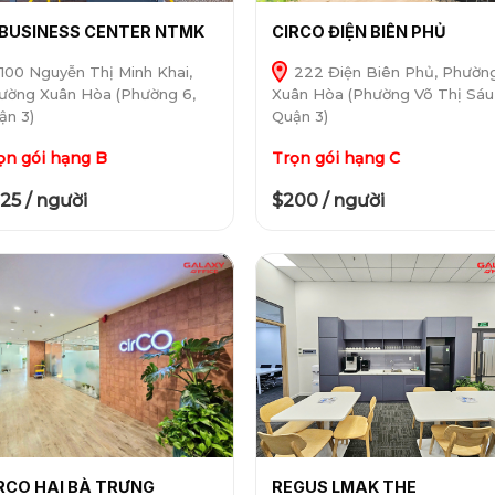
BUSINESS CENTER NTMK
CIRCO ĐIỆN BIÊN PHỦ
100 Nguyễn Thị Minh Khai,
222 Điện Biên Phủ, Phườn
ường Xuân Hòa (Phường 6,
Xuân Hòa (Phường Võ Thị Sáu
ận 3)
Quận 3)
ọn gói hạng B
Trọn gói hạng C
25 / người
$200 / người
RCO HAI BÀ TRƯNG
REGUS LMAK THE