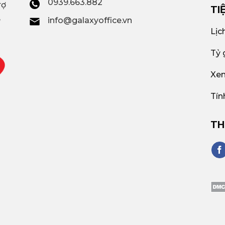
0939.663.882
rợ
TI
,
info@galaxyoffice.vn
Lịc
Tỷ 
Xem
Tín
TH