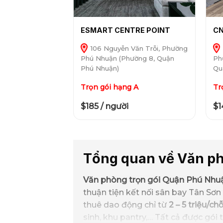
ESMART CENTRE POINT
C
106 Nguyễn Văn Trỗi, Phường
Phú Nhuận (Phường 8, Quận
Ph
Phú Nhuận)
Qu
Trọn gói hạng A
Tr
$185 / người
$1
Tổng quan về Văn p
Văn phòng trọn gói Quận Phú Nhu
thuận tiện kết nối sân bay Tân Sơn
thuê dao động chỉ từ
2 – 5 triệu/c
sinh, khu pantry,… Tất cả được gói