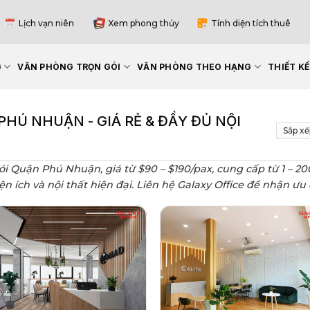
Lịch vạn niên
Xem phong thủy
Tính diện tích thuê
G
VĂN PHÒNG TRỌN GÓI
VĂN PHÒNG THEO HẠNG
THIẾT K
HÚ NHUẬN - GIÁ RẺ & ĐẦY ĐỦ NỘI
ói Quận Phú Nhuận, giá từ $90 – $190/pax, cung cấp từ 1 – 2
n ích và nội thất hiện đại. Liên hệ Galaxy Office để nhận ư