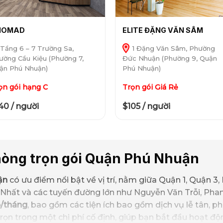
NOMAD
ELITE ĐẶNG VĂN SÂM
Tầng 6 – 7 Trường Sa,
1 Đặng Văn Sâm, Phường
ường Cầu Kiệu (Phường 7,
Đức Nhuận (Phường 9, Quận
ận Phú Nhuận)
Phú Nhuận)
ọn gói hạng C
Trọn gói Giá Rẻ
40 / người
$105 / người
hòng trọn gói Quận Phú Nhuận
ận
có ưu điểm nổi bật về vị trí, nằm giữa Quận 1, Quận 3,
 Nhất và các tuyến đường lớn như Nguyễn Văn Trỗi, Phan
hỗ/tháng
, bao gồm các tiện ích bao gồm dịch vụ lễ tân, ph
 trọn trong một chi phí cố định, giúp bạn bắt đầu hoạt đ