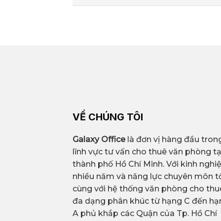
– Không gian làm việc hiện đại, có 
bản.
Galaxy Office là đối tác tin cậy c
– Diện tích linh hoạt: có thể chọn 
kinh nghiệm tìm kiếm và cho thuê 
sử dụng
hàng tiết kiệm thời gian, tối ưu chi
Lợi thế
– Hỗ trợ toàn diện: hỗ trợ thêm dịc
VỀ CHÚNG TÔI
Galaxy Office
là đơn vị hàng đầu tron
Tiện ích bao gồm
lĩnh vực tư vấn cho thuê văn phòng tạ
thành phố Hồ Chí Minh. Với kinh ngh
nhiều năm và năng lực chuyên môn tố
Văn phòng trọn gói nổi bật
cùng với hệ thống văn phòng cho thu
đa dạng phân khúc từ hạng C đến hạ
A phủ khắp các Quận của Tp. Hồ Chí
Diện tích trống