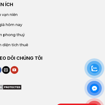
ỆN ÍCH
h vạn niên
giá hôm nay
 phong thuỷ
h diện tích thuê
EO DÕI CHÚNG TÔI