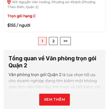
169 Nguyễn Văn Hưởng, Phường An Khánh (Phường
Thảo Điền, Quận 2)
Trọn gói hạng C
$155 / người
1
2
>>
Tổng quan về Văn phòng trọn gói
Quận 2
Văn phòng trọn gói Quận 2
là lựa chọn tối ưu
cho doanh nghiệp đang tìm kiếm một không
gian làm việc hiện đại, linh hoạt và tiết kiệm chi
phí tại TPHCM. Với giá thuê ưu đãi chỉ từ
2 – 10
triệu/chỗ/tháng
, bao gồm đầy đủ dịch vụ lễ
XEM THÊM
tân, phòng họp, internet, điện nước, vệ sinh,