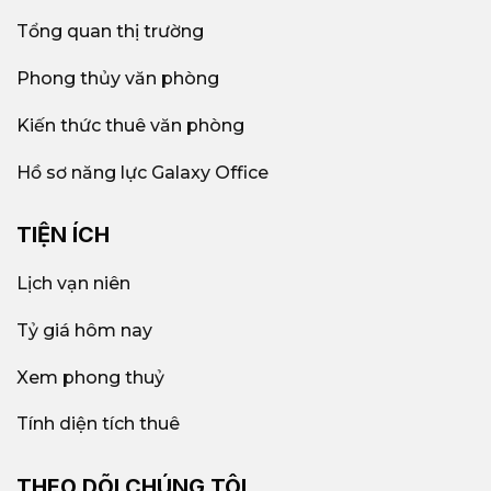
công nghệ và doanh nghiệp nước ngoài. Lý do
Tổng quan thị trường
chính là nhanh và gọn, giá rẻ hơn trung tâm
Phong thủy văn phòng
Quận 1 đồng thời dễ dàng mở rộng quy mô khi
cần.
Kiến thức thuê văn phòng
Mô hình văn phòng trọn gói phổ biến
Hồ sơ năng lực Galaxy Office
Quận 2
Thị trường
văn phòng trọn gói Quận 2
hiện nay
TIỆN ÍCH
rất đa dạng, phù hợp cho từng nhóm doanh
nghiệp từ nhỏ đến lớn. Một số mô hình nổi bật
Lịch vạn niên
đang được ưa chuộng gồm:
Tỷ giá hôm nay
Văn phòng riêng trọn gói:
Văn phòng được
Xem phong thuỷ
bố trí đầy đủ bàn ghế, internet, máy lạnh,
cùng các dịch vụ đi kèm như lễ tân, bảo vệ,
Tính diện tích thuê
vệ sinh và phòng họp dùng chung. Chỉ cần
đến và bắt đầu làm việc ngay.
THEO DÕI CHÚNG TÔI