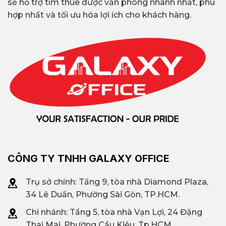
trọn gói nổi
Lê Hiến Mai, Inspire Hub,
sẽ hỗ trợ tìm thuê được văn phòng nhanh nhất, phù
hợp nhất và tối ưu hóa lợi ích cho khách hàng.
bật
Toong Vista Verde,…
Diện tích
Liên hệ
Galaxy Office
:
trống
0939.663.882
CÔNG TY TNHH GALAXY OFFICE
Trụ sở chính: Tầng 9, tòa nhà Diamond Plaza,
34 Lê Duẩn, Phường Sài Gòn, TP.HCM.
Chi nhánh: T
ầng 5, tòa nhà Vạn Lợi, 24 Đặng
Thai Mai, Phường Cầu Kiệu, Tp.HCM.