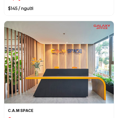
$145 / người
C.A.M SPACE