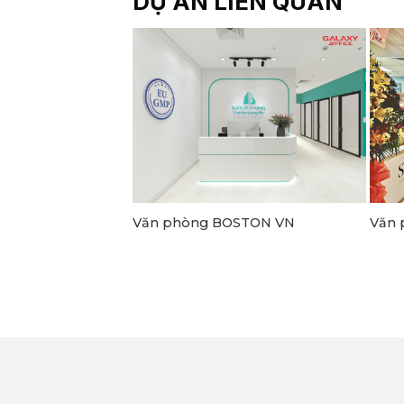
DỰ ÁN LIÊN QUAN
agon
Văn phòng BOSTON VN
Văn 