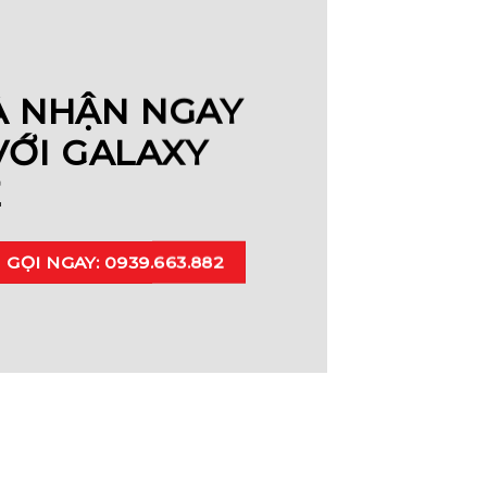
À NHẬN NGAY
VỚI GALAXY
E
GỌI NGAY: 0939.663.882