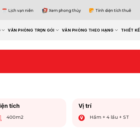
Lịch vạn niên
Xem phong thủy
Tính diện tích thuê
G
VĂN PHÒNG TRỌN GÓI
VĂN PHÒNG THEO HẠNG
THIẾT K
iện tích
Vị trí
400m2
Hầm + 4 lầu + ST