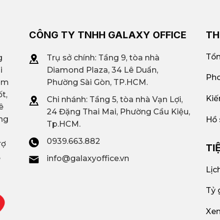
CÔNG TY TNHH GALAXY OFFICE
TH
Tổn
g
Trụ sở chính: Tầng 9, tòa nhà
i
Diamond Plaza, 34 Lê Duẩn,
Pho
iệm
Phường Sài Gòn, TP.HCM.
t,
Kiế
Chi nhánh: T
ầng 5, tòa nhà Vạn Lợi,
ê
24 Đặng Thai Mai, Phường Cầu Kiệu,
ng
Hồ 
Tp.HCM.
0939.663.882
rợ
TI
,
info@galaxyoffice.vn
Lịc
Tỷ 
Xem