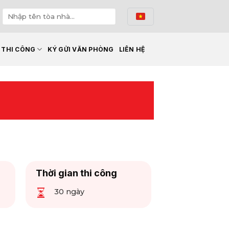
Ế THI CÔNG
KÝ GỬI VĂN PHÒNG
LIÊN HỆ
Thời gian thi công
30 ngày