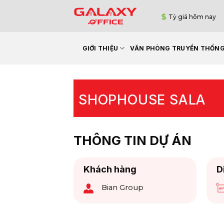
Bỏ
Tỷ giá hôm nay
qua
nội
dung
GIỚI THIỆU
VĂN PHÒNG TRUYỀN THỐN
SHOPHOUSE SALA
THÔNG TIN DỰ ÁN
Khách hàng
D
Bian Group