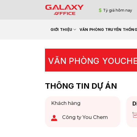
Bỏ
Tỷ giá hôm nay
qua
nội
dung
GIỚI THIỆU
VĂN PHÒNG TRUYỀN THỐN
VĂN PHÒNG YOUCH
THÔNG TIN DỰ ÁN
Khách hàng
D
Công ty You Chem