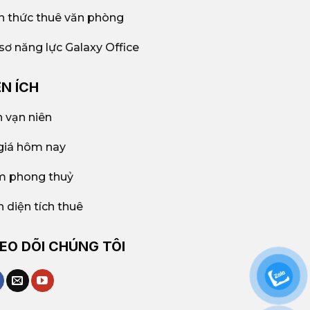
n thức thuê văn phòng
sơ năng lực Galaxy Office
ỆN ÍCH
h vạn niên
giá hôm nay
 phong thuỷ
h diện tích thuê
EO DÕI CHÚNG TÔI