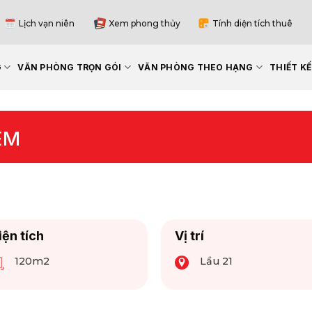
Lịch vạn niên
Xem phong thủy
Tính diện tích thuê
G
VĂN PHÒNG TRỌN GÓI
VĂN PHÒNG THEO HẠNG
THIẾT K
EM
iện tích
Vị trí
120m2
Lầu 21