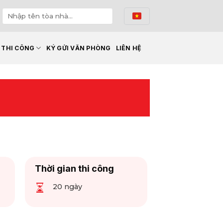
Ế THI CÔNG
KÝ GỬI VĂN PHÒNG
LIÊN HỆ
Thời gian thi công
20 ngày