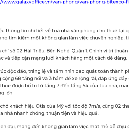
://www.galaxyoffice.vn/van-phong/van-phong-bitexco-fi
 thông tin chi tiết về toà nhà văn phòng cho thuê tại q
ang tìm kiếm một không gian làm việc chuyên nghiệp, tiệ
a chỉ số 02 Hải Triều, Bến Nghé, Quận 1. Chính vị trí thuậ
ác và tiếp cận mạng lưới khách hàng một cách dễ dàng.
rúc độc đáo, tráng lệ và tầm nhìn bao quát toàn thành p
 cộng 68 tầng nổi và 3 hầm để xe rộng rãi, đáp ứng đầy
 thuê được bố trí từ tầng 7 đến tầng 54 của tòa nhà, 
g lớn.
y chở khách hiệu Otis của Mỹ với tốc độ 7m/s, cùng 02 
a nhà nhanh chóng, thuận tiện và hiệu quả.
ện đại, mang đến không gian làm việc mát mẻ dễ chịu ch