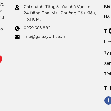
t,
Kiế
Chi nhánh: T
ầng 5, tòa nhà Vạn Lợi,
ê
24 Đặng Thai Mai, Phường Cầu Kiệu,
ng
Hồ 
Tp.HCM.
0939.663.882
rợ
TI
,
info@galaxyoffice.vn
Lịc
Tỷ 
Xem
Tín
TH