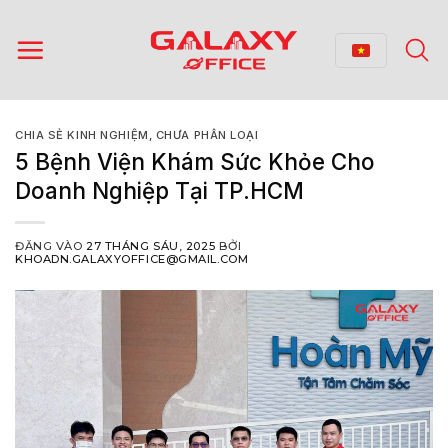
Bỏ
qua
nội
dung
CHIA SẺ KINH NGHIỆM
,
CHƯA PHÂN LOẠI
5 Bệnh Viện Khám Sức Khỏe Cho
Doanh Nghiệp Tại TP.HCM
ĐĂNG VÀO
27 THÁNG SÁU, 2025
BỞI
KHOADN.GALAXYOFFICE@GMAIL.COM