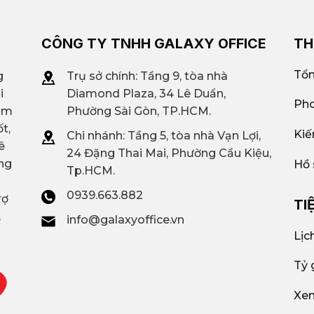
CÔNG TY TNHH GALAXY OFFICE
TH
Tổn
g
Trụ sở chính: Tầng 9, tòa nhà
i
Diamond Plaza, 34 Lê Duẩn,
Pho
iệm
Phường Sài Gòn, TP.HCM.
t,
Kiế
Chi nhánh: T
ầng 5, tòa nhà Vạn Lợi,
ê
24 Đặng Thai Mai, Phường Cầu Kiệu,
ng
Hồ 
Tp.HCM.
0939.663.882
rợ
TI
,
info@galaxyoffice.vn
Lịc
Tỷ 
Xem