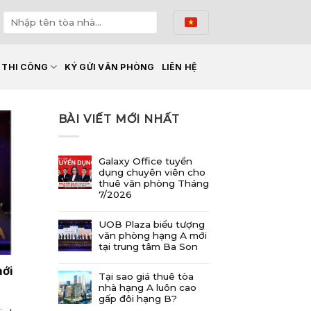
Ế THI CÔNG
KÝ GỬI VĂN PHÒNG
LIÊN HỆ
BÀI VIẾT MỚI NHẤT
Galaxy Office tuyển
dụng chuyên viên cho
thuê văn phòng Tháng
7/2026
UOB Plaza biểu tượng
văn phòng hạng A mới
tại trung tâm Ba Son
mới
Tại sao giá thuê tòa
nhà hạng A luôn cao
gấp đôi hạng B?