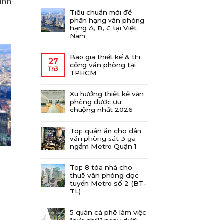
inh
Tiêu chuẩn mới để
phân hạng văn phòng
hạng A, B, C tại Việt
Nam
Báo giá thiết kế & thi
27
công văn phòng tại
Th3
TPHCM
Xu hướng thiết kế văn
phòng được ưu
chuộng nhất 2026
Top quán ăn cho dân
văn phòng sát 3 ga
ngầm Metro Quận 1
Top 8 tòa nhà cho
thuê văn phòng dọc
tuyến Metro số 2 (BT-
TL)
5 quán cà phê làm việc
“cực chill” ngay dưới