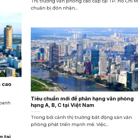
Thị trường văn phòng cao cấp tại TP. Hồ Chí M
chuẩn bị đón nhận...
n cao
Tiêu chuẩn mới để phân hạng văn phòng
doanh
hạng A, B, C tại Việt Nam
Trong bối cảnh thị trường bất động sản văn
phòng phát triển mạnh mẽ. Việc...
g tại