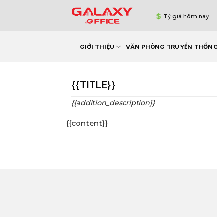
Bỏ
Tỷ giá hôm nay
qua
nội
dung
GIỚI THIỆU
VĂN PHÒNG TRUYỀN THỐN
{{TITLE}}
{{addition_description}}
{{content}}