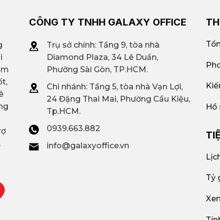
CÔNG TY TNHH GALAXY OFFICE
TH
Tổn
g
Trụ sở chính: Tầng 9, tòa nhà
i
Diamond Plaza, 34 Lê Duẩn,
Pho
iệm
Phường Sài Gòn, TP.HCM.
t,
Kiế
Chi nhánh: T
ầng 5, tòa nhà Vạn Lợi,
ê
24 Đặng Thai Mai, Phường Cầu Kiệu,
ng
Hồ 
Tp.HCM.
0939.663.882
rợ
TI
,
info@galaxyoffice.vn
Lịc
Tỷ 
Xem
Tín