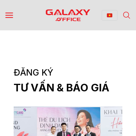
Bỏ
qua
nội
dung
ĐĂNG KÝ
TƯ VẤN & BÁO GIÁ