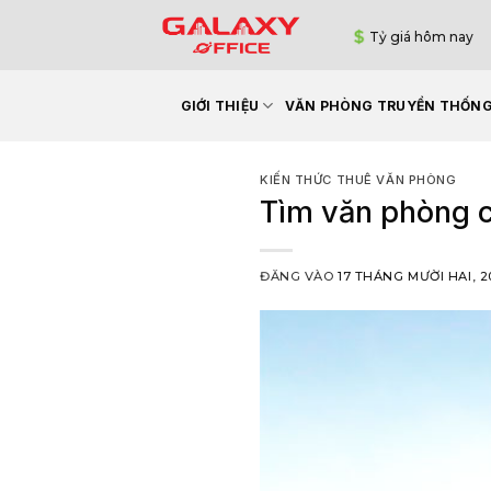
Bỏ
Tỷ giá hôm nay
qua
nội
dung
GIỚI THIỆU
VĂN PHÒNG TRUYỀN THỐN
KIẾN THỨC THUÊ VĂN PHÒNG
Tìm văn phòng ch
ĐĂNG VÀO
17 THÁNG MƯỜI HAI, 2