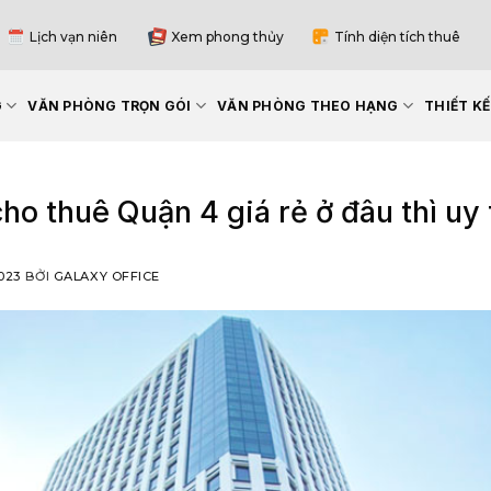
Lịch vạn niên
Xem phong thủy
Tính diện tích thuê
G
VĂN PHÒNG TRỌN GÓI
VĂN PHÒNG THEO HẠNG
THIẾT K
o thuê Quận 4 giá rẻ ở đâu thì uy 
023
BỞI
GALAXY OFFICE