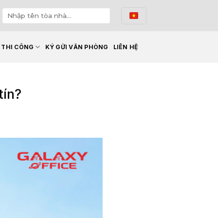
Ế THI CÔNG
KÝ GỬI VĂN PHÒNG
LIÊN HỆ
tín?