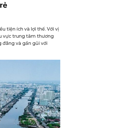
rẻ
tiện ích và lợi thế. Với vị
khu vực trung tâm thương
g đãng và gần gũi với