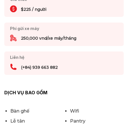
$225 / người
Phí gửi xe máy
250,000 vnd/xe máy/tháng
Liên hệ
(+84) 939 663 882
DỊCH VỤ BAO GỒM
Bàn ghế
Wifi
Lễ tân
Pantry