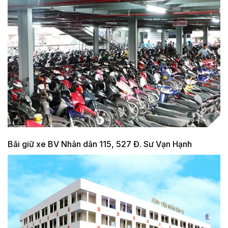
Bãi giữ xe BV Nhân dân 115, 527 Đ. Sư Vạn Hạnh