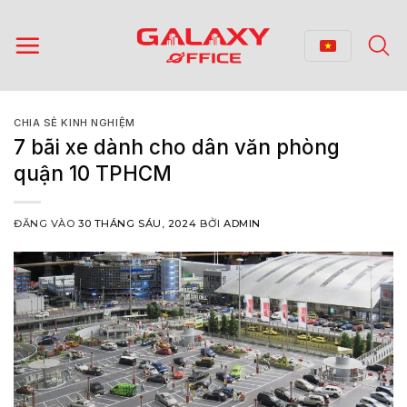
Bỏ
qua
nội
dung
CHIA SẺ KINH NGHIỆM
7 bãi xe dành cho dân văn phòng
quận 10 TPHCM
ĐĂNG VÀO
30 THÁNG SÁU, 2024
BỞI
ADMIN