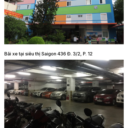
Bãi xe tại siêu thị Saigon 436 Đ. 3/2, P. 12