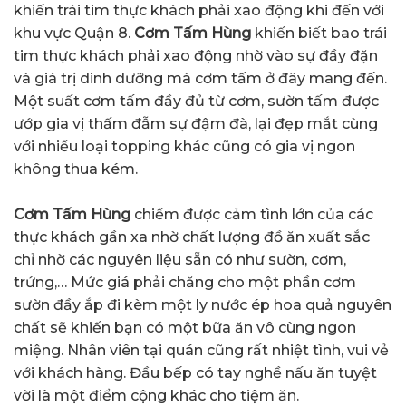
khiến trái tim thực khách phải xao động khi đến với
khu vực Quận 8.
Cơm Tấm Hùng
khiến biết bao trái
tim thực khách phải xao động nhờ vào sự đầy đặn
và giá trị dinh dưỡng mà cơm tấm ở đây mang đến.
Một suất cơm tấm đầy đủ từ cơm, sườn tấm được
ướp gia vị thấm đẫm sự đậm đà, lại đẹp mắt cùng
với nhiều loại topping khác cũng có gia vị ngon
không thua kém.
Cơm Tấm Hùng
chiếm được cảm tình lớn của các
thực khách gần xa nhờ chất lượng đồ ăn xuất sắc
chỉ nhờ các nguyên liệu sẵn có như sườn, cơm,
trứng,… Mức giá phải chăng cho một phần cơm
sườn đầy ắp đi kèm một ly nước ép hoa quả nguyên
chất sẽ khiến bạn có một bữa ăn vô cùng ngon
miệng. Nhân viên tại quán cũng rất nhiệt tình, vui vẻ
với khách hàng. Đầu bếp có tay nghề nấu ăn tuyệt
vời là một điểm cộng khác cho tiệm ăn.