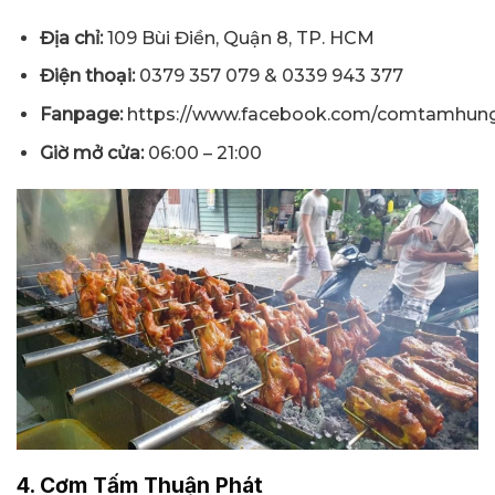
Địa chỉ:
109 Bùi Điền, Quận 8, TP. HCM
Điện thoại:
0379 357 079 & 0339 943 377
Fanpage:
https://www.facebook.com/comtamhun
Giờ mở cửa:
06:00 – 21:00
4. Cơm Tấm Thuận Phát