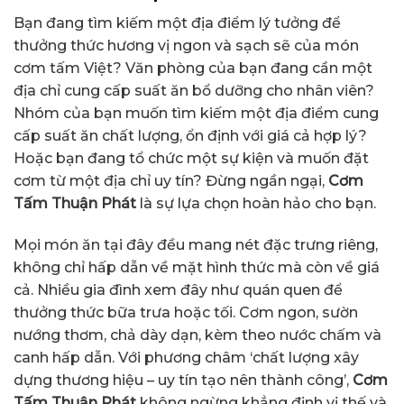
Bạn đang tìm kiếm một địa điểm lý tưởng để
thưởng thức hương vị ngon và sạch sẽ của món
cơm tấm Việt? Văn phòng của bạn đang cần một
địa chỉ cung cấp suất ăn bổ dưỡng cho nhân viên?
Nhóm của bạn muốn tìm kiếm một địa điểm cung
cấp suất ăn chất lượng, ổn định với giá cả hợp lý?
Hoặc bạn đang tổ chức một sự kiện và muốn đặt
cơm từ một địa chỉ uy tín? Đừng ngần ngại,
Cơm
Tấm Thuận Phát
là sự lựa chọn hoàn hảo cho bạn.
Mọi món ăn tại đây đều mang nét đặc trưng riêng,
không chỉ hấp dẫn về mặt hình thức mà còn về giá
cả. Nhiều gia đình xem đây như quán quen để
thưởng thức bữa trưa hoặc tối. Cơm ngon, sườn
nướng thơm, chả dày dạn, kèm theo nước chấm và
canh hấp dẫn. Với phương châm ‘chất lượng xây
dựng thương hiệu – uy tín tạo nên thành công’,
Cơm
Tấm Thuận Phát
không ngừng khẳng định vị thế và