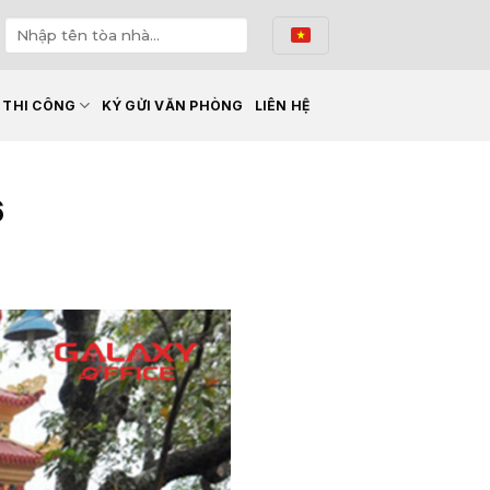
Ế THI CÔNG
KÝ GỬI VĂN PHÒNG
LIÊN HỆ
6