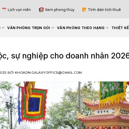
Lịch vạn niên
Xem phong thủy
Tính diện tích thuê
G
VĂN PHÒNG TRỌN GÓI
VĂN PHÒNG THEO HẠNG
THIẾT K
 lộc, sự nghiệp cho doanh nhân 202
2025
BỞI
KHOADN.GALAXYOFFICE@GMAIL.COM