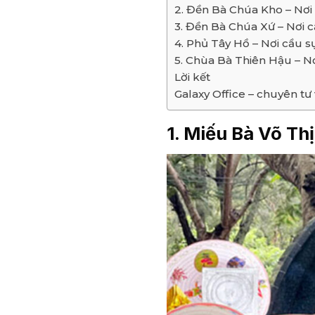
2. Đền Bà Chúa Kho – Nơi c
3. Đền Bà Chúa Xứ – Nơi cầ
4. Phủ Tây Hồ – Nơi cầu sự
5. Chùa Bà Thiên Hậu – Nơ
Lời kết
Galaxy Office – chuyên tư
1. Miếu Bà Võ Thị