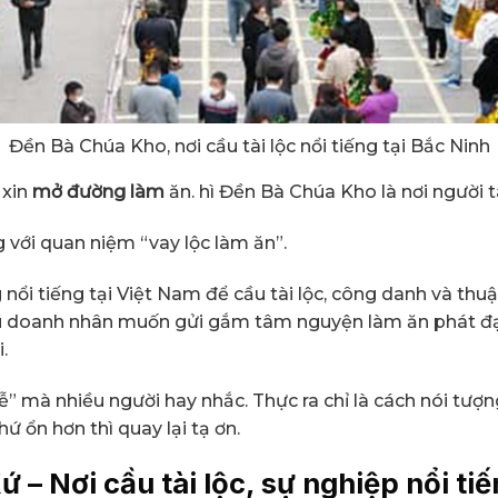
Đền Bà Chúa Kho, nơi cầu tài lộc nổi tiếng tại Bắc Ninh
 xin
mở đường làm
ăn. hì Đền Bà Chúa Kho là nơi người
 với quan niệm “vay lộc làm ăn”.
g nổi tiếng tại Việt Nam để cầu tài lộc, công danh và thuậ
u doanh nhân muốn gửi gắm tâm nguyện làm ăn phát đạ
.
 lễ” mà nhiều người hay nhắc. Thực ra chỉ là cách nói t
thứ ổn hơn thì quay lại tạ ơn.
Xứ –
Nơi cầu tài lộc,
sự nghiệp nổi tiế