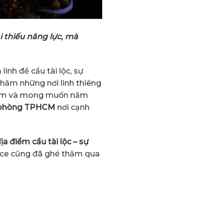
 thiếu năng lực, mà
nh để cầu tài lộc, sự
thăm những nơi linh thiêng
h tâm và mong muốn năm
n phòng TPHCM
nơi cạnh
ịa điểm cầu tài lộc – sự
fice cũng đã ghé thăm qua