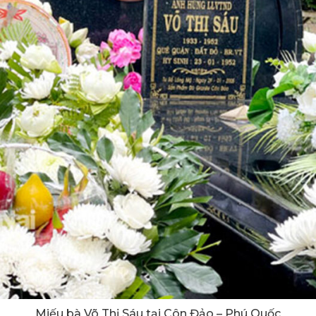
Miếu bà Võ Thị Sáu tại Côn Đảo – Phú Quốc