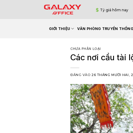
Bỏ
Tỷ giá hôm nay
qua
nội
dung
GIỚI THIỆU
VĂN PHÒNG TRUYỀN THỐN
CHƯA PHÂN LOẠI
Các nơi cầu tài
ĐĂNG VÀO
26 THÁNG MƯỜI HAI, 