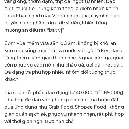
vàng óng, thơm đậm, thịt dai ngọt tự nhiên. Đặc
biệt, muối tiêu rừng kèm theo là điểm nhấn khiến
thực khách nhớ mãi. Vị mặn ngọt dịu, cay nhẹ, hòa
quyện cùng phần cơm tơi và dẻo, khiến từng
muỗng ăn đều rất “bắt vị”
Cơm vừa mềm vừa săn, đủ ẩm, không bị khô, ăn
kèm rau sống tươi mát và nước sốt, gỏi đi kèm làm
tăng thêm cảm giác thanh nhẹ. Ngoài cơm gà, quán
còn phục vụ các món như cháo gà, gỏi gà, mẹt gà…
Đa dạng và phù hợp nhiều nhóm đối tượng thực
khách .
Giá cho mỗi phần dao động từ 40.000 đến 89.000₫.
Phù hợp để dân văn phòng chọn ăn trưa hoặc đặt
qua ứng dụng như Grab Food, Shopee Food. Không
gian quán sạch sẽ, phục vụ nhanh nhẹn, rất phù hợp
với thời gian nghỉ trưa hạn chế