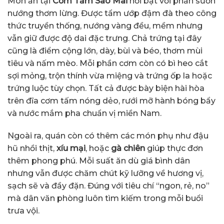
Món ăn tại
Cơm Tấm Sao Mai
nổi bật với phần sườn
nướng thơm lừng. Được tẩm ướp đậm đà theo công
thức truyền thống, nướng vàng đều, mềm nhưng
vẫn giữ được độ dai đặc trưng. Chả trứng tại đây
cũng là điểm cộng lớn, dày, bùi và béo, thơm mùi
tiêu và nấm mèo. Mỗi phần cơm còn có bì heo cắt
sợi mỏng, trộn thính vừa miệng và trứng ốp la hoặc
trứng luộc tùy chọn. Tất cả được bày biện hài hòa
trên đĩa cơm tấm nóng dẻo, rưới mỡ hành bóng bẩy
và nước mắm pha chuẩn vị miền Nam.
Ngoài ra, quán còn có thêm các món phụ như đậu
hũ nhồi thịt,
xíu mại
, hoặc
gà chiên
giúp thực đơn
thêm phong phú. Mỗi suất ăn dù giá bình dân
nhưng vẫn được chăm chút kỹ lưỡng về hương vị,
sạch sẽ và đầy đặn. Đúng với tiêu chí “ngon, rẻ, no”
mà dân văn phòng luôn tìm kiếm trong mỗi buổi
trưa vội.