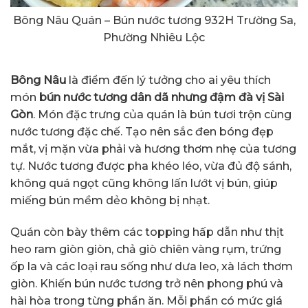
Bông Nâu Quán – Bún nước tương 932H Trường Sa,
Phường Nhiêu Lộc
Bông Nâu
là điểm đến lý tưởng cho ai yêu thích
món
bún nước tương dân dã nhưng đậm đà vị Sài
Gòn
. Món đặc trưng của quán là bún tươi trộn cùng
nước tương đặc chế. Tạo nên sắc đen bóng đẹp
mắt, vị mặn vừa phải và hương thơm nhẹ của tương
tự. Nước tương được pha khéo léo, vừa đủ độ sánh,
không quá ngọt cũng không lấn lướt vị bún, giúp
miếng bún mềm dẻo không bị nhạt.
Quán còn bày thêm các topping hấp dẫn như thịt
heo ram giòn giòn, chả giò chiên vàng rụm, trứng
ốp la và các loại rau sống như dưa leo, xà lách thơm
giòn. Khiến bún nước tương trở nên phong phú và
hài hòa trong từng phần ăn. Mỗi phần có mức giá