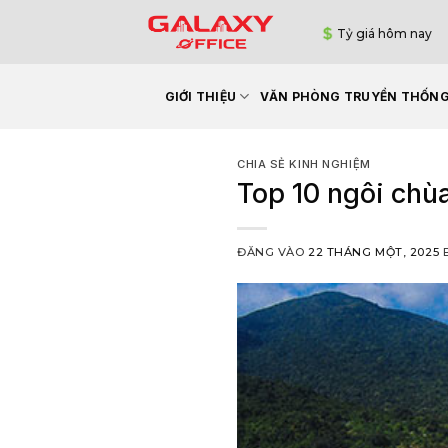
Bỏ
Tỷ giá hôm nay
qua
nội
dung
GIỚI THIỆU
VĂN PHÒNG TRUYỀN THỐN
CHIA SẺ KINH NGHIỆM
Top 10 ngôi chùa
ĐĂNG VÀO
22 THÁNG MỘT, 2025