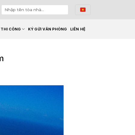
Ế THI CÔNG
KÝ GỬI VĂN PHÒNG
LIÊN HỆ
am