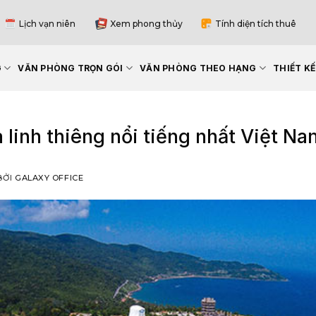
Lịch vạn niên
Xem phong thủy
Tính diện tích thuê
G
VĂN PHÒNG TRỌN GÓI
VĂN PHÒNG THEO HẠNG
THIẾT K
 linh thiêng nổi tiếng nhất Việt N
BỞI
GALAXY OFFICE