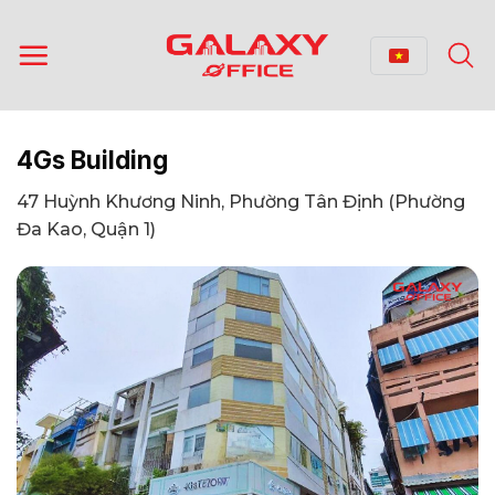
Bỏ
qua
nội
dung
4Gs Building
47 Huỳnh Khương Ninh, Phường Tân Định (Phường
Đa Kao, Quận 1)