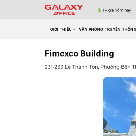
Bỏ
Tỷ giá hôm nay
qua
nội
dung
GIỚI THIỆU
VĂN PHÒNG TRUYỀN THỐN
Fimexco Building
231-233 Lê Thánh Tôn, Phường Bến T