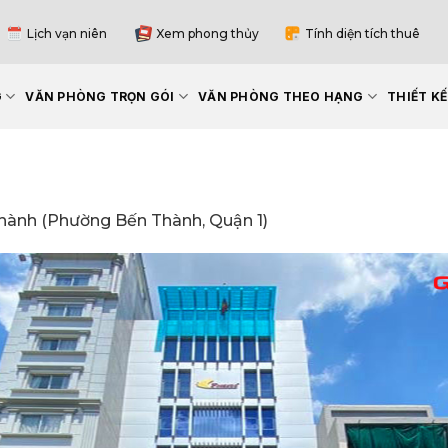
Lịch vạn niên
Xem phong thủy
Tính diện tích thuê
G
VĂN PHÒNG TRỌN GÓI
VĂN PHÒNG THEO HẠNG
THIẾT K
hành (Phường Bến Thành, Quận 1)