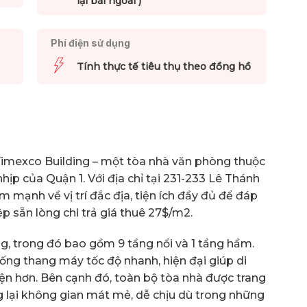
lại bãi ngoài )
Phí điện sử dụng
Tính thực tế tiêu thụ theo đồng hồ
 Fimexco Building – một tòa nhà văn phòng thuộc
ịp của Quận 1. Với địa chỉ tại 231-233 Lê Thánh
m mạnh về vị trí đắc địa, tiện ích đầy đủ để đáp
 sẵn lòng chi trả giá thuê 27$/m2.
g, trong đó bao gồm 9 tầng nổi và 1 tầng hầm.
hống thang máy tốc độ nhanh, hiện đại giúp di
iện hơn. Bên cạnh đó, toàn bộ tòa nhà được trang
g lại không gian mát mẻ, dễ chịu dù trong những