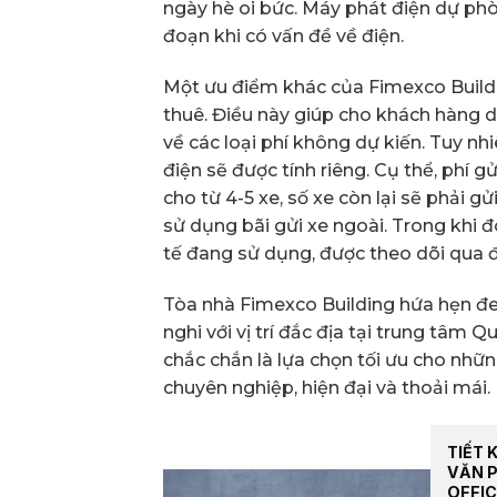
ngày hè oi bức. Máy phát điện dự ph
đoạn khi có vấn đề về điện.
Một ưu điểm khác của Fimexco Buildin
thuê. Điều này giúp cho khách hàng d
về các loại phí không dự kiến. Tuy nhi
điện sẽ được tính riêng. Cụ thể, phí
cho từ 4-5 xe, số xe còn lại sẽ phải g
sử dụng bãi gửi xe ngoài. Trong khi đ
tế đang sử dụng, được theo dõi qua đ
Tòa nhà Fimexco Building hứa hẹn đe
nghi với vị trí đắc địa tại trung tâm Q
chắc chắn là lựa chọn tối ưu cho nh
chuyên nghiệp, hiện đại và thoải mái.
TIẾT 
VĂN 
OFFIC