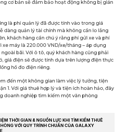
òng cơ bản sẽ đảm bảo hoạt động không bị gián
g là phí quản lý đã được tính vào trong giá
ễ dàng quản lý tài chính mà không cần lo lắng
ên, khách hàng cần chú ý rằng phí gửi xe và phí
 gửi xe máy là 220.000 VND/xe/tháng – áp dụng
ửi ngoài bãi. Với ô tô, quý khách hàng cũng phải
ó, giá điện sẽ được tính dựa trên lượng điện thực
ồng hồ đo điện riêng.
m đến một không gian làm việc lý tưởng, tiện
uận 1. Với giá thuê hợp lý và tiện ích hoàn hảo, đây
ững doanh nghiệp tìm kiếm một văn phòng
KIỆM THỜI GIAN & NGUỒN LỰC KHI TÌM KIẾM THUÊ
PHÒNG VỚI QUY TRÌNH CHUẨN CỦA GALAXY
E