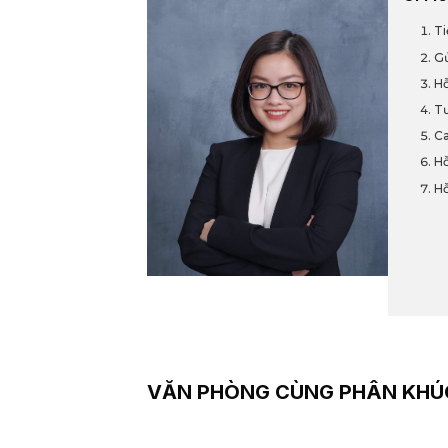
Ti
Gử
Hỗ
Tư
Ca
Hỗ
Hỗ
VĂN PHÒNG CÙNG PHÂN KHÚ