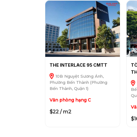
THE INTERLACE 95 CMTT
TÒ
TH
10B Nguyệt Sương Ánh,
Phường Bến Thành (Phường
Bến Thành, Quận 1)
Bế
Qu
Văn phòng hạng C
Vă
$22 / m2
$1