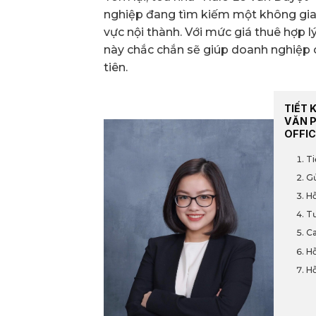
nghiệp đang tìm kiếm một không gian
vực nội thành. Với mức giá thuê hợp lý
này chắc chắn sẽ giúp doanh nghiệp
tiên.
TIẾT 
VĂN 
OFFIC
Ti
Gử
Hỗ
Tư
Ca
Hỗ
Hỗ