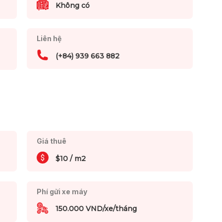
Không có
Liên hệ
(+84) 939 663 882
Giá thuê
$10 / m2
Phí gửi xe máy
150.000 VND/xe/tháng