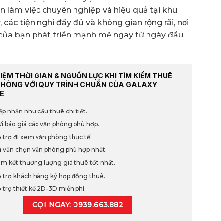
 làm việc chuyên nghiệp và hiệu quả tại khu
, các tiện nghi đầy đủ và không gian rộng rãi, nơi
 của bạn phát triển mạnh mẽ ngay từ ngày đầu
KIỆM THỜI GIAN & NGUỒN LỰC KHI TÌM KIẾM THUÊ
PHÒNG VỚI QUY TRÌNH CHUẨN CỦA GALAXY
E
ếp nhận nhu cầu thuê chi tiết.
i báo giá các văn phòng phù hợp.
 trợ đi xem văn phòng thực tế.
 vấn chọn văn phòng phù hợp nhất.
m kết thương lượng giá thuê tốt nhất.
 trợ khách hàng ký hợp đồng thuê.
 trợ thiết kế 2D-3D miễn phí.
GỌI NGAY: 0939.663.882