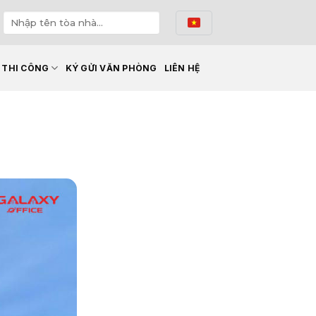
Ế THI CÔNG
KÝ GỬI VĂN PHÒNG
LIÊN HỆ