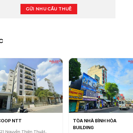
GỬI NHU CẦU THUÊ
C
COOP NTT
TÒA NHÀ BÌNH HÒA
BUILDING
21 Nguyễn Thiện Thuật,