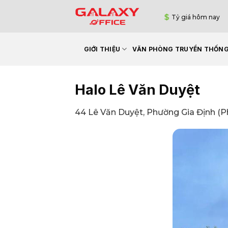
Bỏ
Tỷ giá hôm nay
qua
nội
dung
GIỚI THIỆU
VĂN PHÒNG TRUYỀN THỐN
Halo Lê Văn Duyệt
44 Lê Văn Duyệt, Phường Gia Định (P