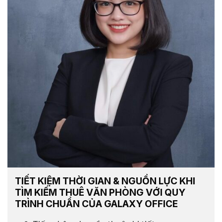
TIẾT KIỆM THỜI GIAN & NGUỒN LỰC KHI
TÌM KIẾM THUÊ VĂN PHÒNG VỚI QUY
TRÌNH CHUẨN CỦA GALAXY OFFICE