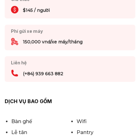
$145 / người
Phí gửi xe máy
150,000 vnd/xe máy/tháng
Liên hệ
(+84) 939 663 882
DỊCH VỤ BAO GỒM
Bàn ghế
Wifi
Lễ tân
Pantry