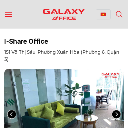
Bỏ
qua
nội
dung
I-Share Office
151 Võ Thị Sáu, Phường Xuân Hòa (Phường 6, Quận
3)