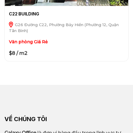
C22 BUILDING
G26 Đường C22, Phường Bảy Hiền (Phường 12, Quận
Tân Bình)
Văn phòng Giá Rẻ
$8 / m2
VỀ CHÚNG TÔI
Galaxy Office
là đơn vị hàng đầu trong lĩnh vực tư