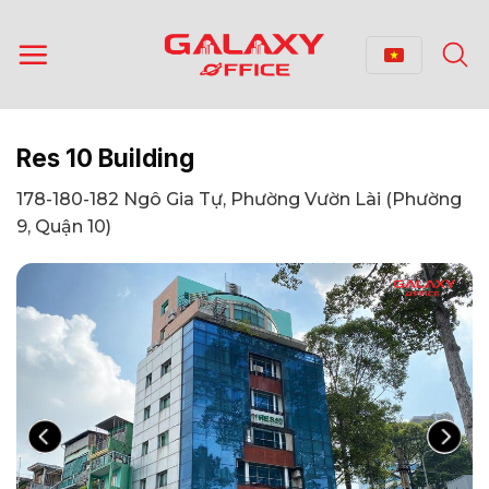
Bỏ
qua
nội
dung
Res 10 Building
178-180-182 Ngô Gia Tự, Phường Vườn Lài (Phường
9, Quận 10)