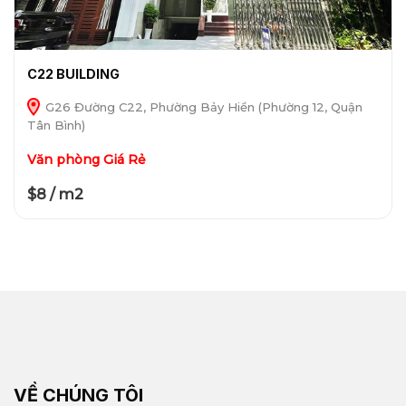
C22 BUILDING
G26 Đường C22, Phường Bảy Hiền (Phường 12, Quận
Tân Bình)
Văn phòng Giá Rẻ
$8 / m2
VỀ CHÚNG TÔI