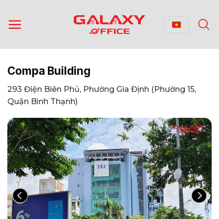
Bỏ
qua
nội
dung
Compa Building
293 Điện Biên Phủ, Phường Gia Định (Phường 15,
Quận Bình Thạnh)