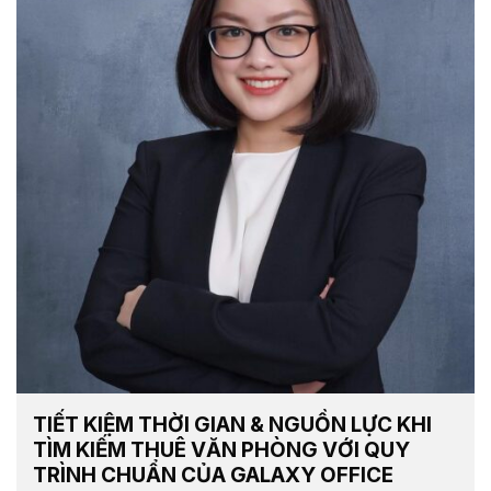
TIẾT KIỆM THỜI GIAN & NGUỒN LỰC KHI
TÌM KIẾM THUÊ VĂN PHÒNG VỚI QUY
TRÌNH CHUẨN CỦA GALAXY OFFICE