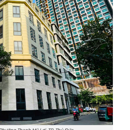
 Phường Thạnh Mỹ Lợi, TP. Thủ Đức