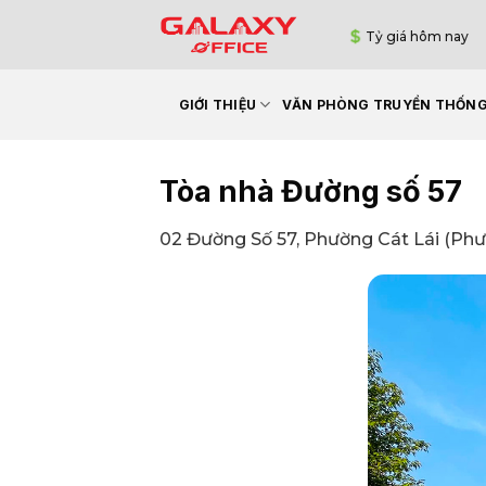
Bỏ
Tỷ giá hôm nay
qua
nội
dung
GIỚI THIỆU
VĂN PHÒNG TRUYỀN THỐN
Tòa nhà Đường số 57
02 Đường Số 57, Phường Cát Lái (Ph