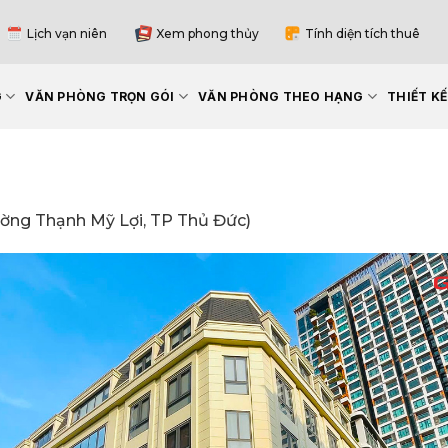
Lịch vạn niên
Xem phong thủy
Tính diện tích thuê
G
VĂN PHÒNG TRỌN GÓI
VĂN PHÒNG THEO HẠNG
THIẾT K
ường Thạnh Mỹ Lợi, TP Thủ Đức)