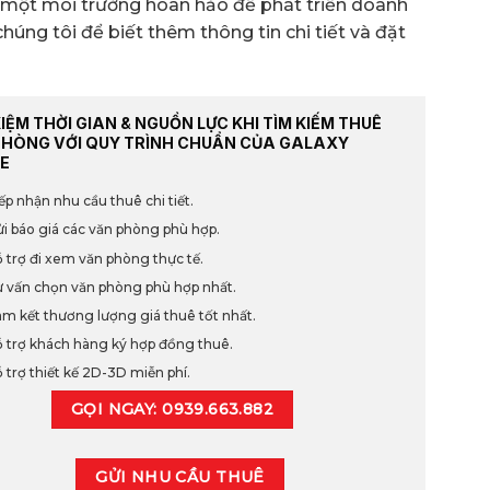
 một môi trường hoàn hảo để phát triển doanh
húng tôi để biết thêm thông tin chi tiết và đặt
KIỆM THỜI GIAN & NGUỒN LỰC KHI TÌM KIẾM THUÊ
PHÒNG VỚI QUY TRÌNH CHUẨN CỦA GALAXY
E
ếp nhận nhu cầu thuê chi tiết.
i báo giá các văn phòng phù hợp.
 trợ đi xem văn phòng thực tế.
 vấn chọn văn phòng phù hợp nhất.
m kết thương lượng giá thuê tốt nhất.
 trợ khách hàng ký hợp đồng thuê.
 trợ thiết kế 2D-3D miễn phí.
GỌI NGAY: 0939.663.882
GỬI NHU CẦU THUÊ