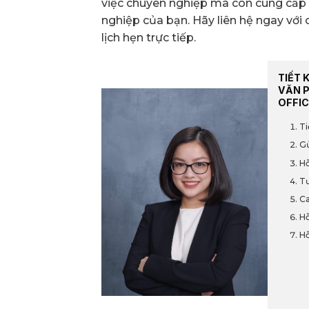
việc chuyên nghiệp mà còn cung cấp
nghiệp của bạn. Hãy liên hệ ngay với c
lịch hẹn trực tiếp.
TIẾT 
VĂN 
OFFIC
Ti
Gử
Hỗ
Tư
Ca
Hỗ
Hỗ