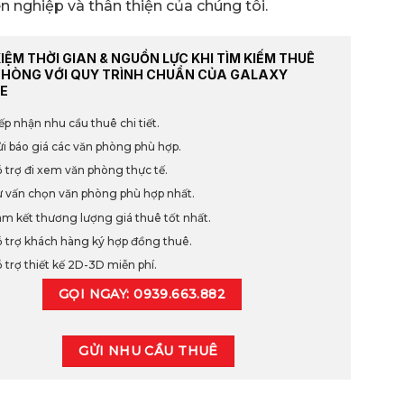
 nghiệp và thân thiện của chúng tôi.
KIỆM THỜI GIAN & NGUỒN LỰC KHI TÌM KIẾM THUÊ
PHÒNG VỚI QUY TRÌNH CHUẨN CỦA GALAXY
E
ếp nhận nhu cầu thuê chi tiết.
i báo giá các văn phòng phù hợp.
 trợ đi xem văn phòng thực tế.
 vấn chọn văn phòng phù hợp nhất.
m kết thương lượng giá thuê tốt nhất.
 trợ khách hàng ký hợp đồng thuê.
 trợ thiết kế 2D-3D miễn phí.
GỌI NGAY: 0939.663.882
GỬI NHU CẦU THUÊ