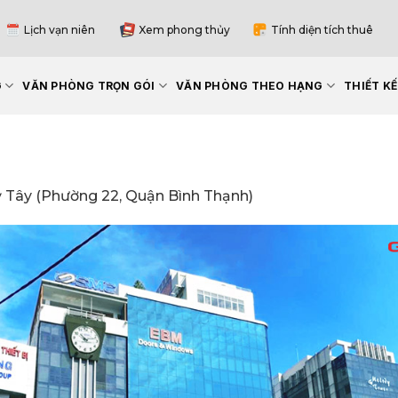
Lịch vạn niên
Xem phong thủy
Tính diện tích thuê
G
VĂN PHÒNG TRỌN GÓI
VĂN PHÒNG THEO HẠNG
THIẾT K
 Tây (Phường 22, Quận Bình Thạnh)