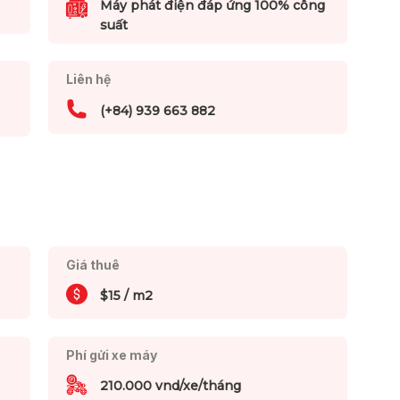
Máy phát điện đáp ứng 100% công
suất
Liên hệ
(+84) 939 663 882
Giá thuê
$15 / m2
Phí gửi xe máy
210.000 vnd/xe/tháng