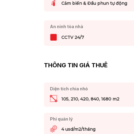
Cảm biến & Đầu phun tự động
An ninh tòa nhà
CCTV 24/7
THÔNG TIN GIÁ THUÊ
Diện tích chia nhỏ
105, 210, 420, 840, 1680 m2
Phí quản lý
4 usd/m2/tháng