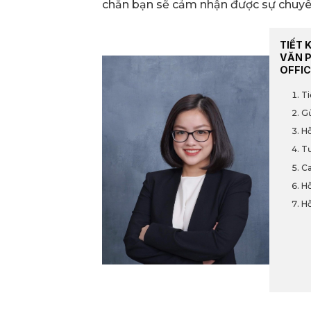
chắn bạn sẽ cảm nhận được sự chuyên
TIẾT 
VĂN 
OFFIC
Ti
Gử
Hỗ
Tư
Ca
Hỗ
Hỗ