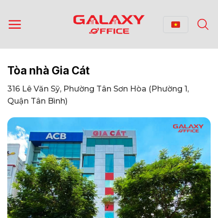
Bỏ
qua
nội
dung
Tòa nhà Gia Cát
316 Lê Văn Sỹ, Phường Tân Sơn Hòa (Phường 1,
Quận Tân Bình)