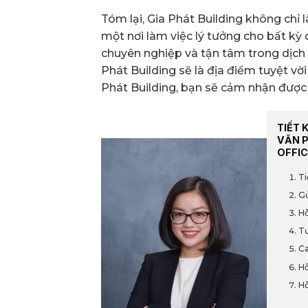
Tóm lại, Gia Phát Building không chỉ 
một nơi làm việc lý tưởng cho bất kỳ 
chuyên nghiệp và tận tâm trong dịch v
Phát Building sẽ là địa điểm tuyệt vờ
Phát Building, bạn sẽ cảm nhận được 
TIẾT 
VĂN 
OFFIC
Ti
Gử
Hỗ
Tư
Ca
Hỗ
Hỗ