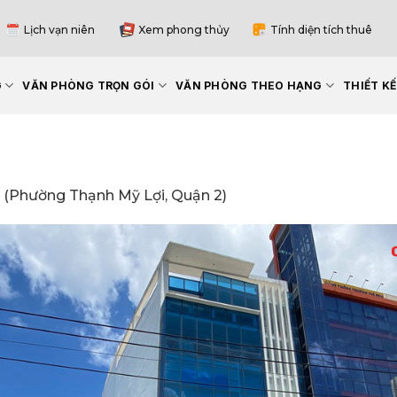
Lịch vạn niên
Xem phong thủy
Tính diện tích thuê
G
VĂN PHÒNG TRỌN GÓI
VĂN PHÒNG THEO HẠNG
THIẾT K
 (Phường Thạnh Mỹ Lợi, Quận 2)