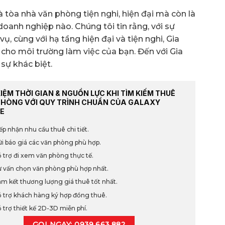
là tòa nhà văn phòng tiện nghi, hiện đại mà còn là
doanh nghiệp nào. Chúng tôi tin rằng, với sự
ụ, cùng với hạ tầng hiện đại và tiện nghi, Gia
i cho môi trường làm việc của bạn. Đến với Gia
sự khác biệt.
KIỆM THỜI GIAN & NGUỒN LỰC KHI TÌM KIẾM THUÊ
PHÒNG VỚI QUY TRÌNH CHUẨN CỦA GALAXY
E
ếp nhận nhu cầu thuê chi tiết.
i báo giá các văn phòng phù hợp.
 trợ đi xem văn phòng thực tế.
 vấn chọn văn phòng phù hợp nhất.
m kết thương lượng giá thuê tốt nhất.
 trợ khách hàng ký hợp đồng thuê.
 trợ thiết kế 2D-3D miễn phí.
GỌI NGAY: 0939.663.882