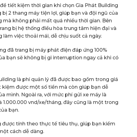
đề tiết kiệm thời gian khi chọn Gia Phát Building
 bị 2 thang máy tiện lợi, giúp bạn và đội ngũ của
g mà không phải mất quá nhiều thời gian. Bên
rang bị hệ thống điều hòa trung tâm hiện đại và
g làm việc thoải mái, dễ chịu suốt cả ngày.
cũng đã trang bị máy phát điện đáp ứng 100%
a bạn sẽ không bị gi interruption ngay cả khi có
ilding là phí quản lý đã được bao gồm trong giá
ết kiệm được một số tiền mà còn giúp bạn dễ
a mình. Ngoài ra, với mức phí gửi xe máy là
là 1.000.000 vnd/xe/tháng, đây cũng là một trong
của bạn.
g được tính theo thực tế tiêu thụ, giúp bạn kiểm
 một cách dễ dàng.