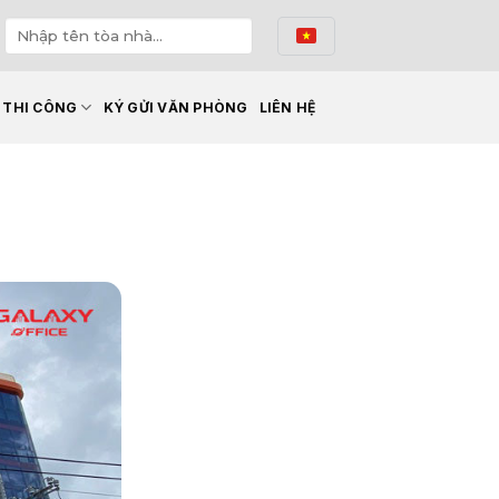
Ế THI CÔNG
KÝ GỬI VĂN PHÒNG
LIÊN HỆ