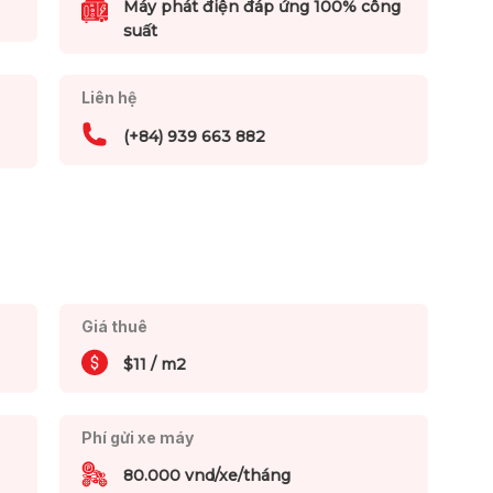
Máy phát điện đáp ứng 100% công
suất
Liên hệ
(+84) 939 663 882
Giá thuê
$11 / m2
Phí gửi xe máy
80.000 vnd/xe/tháng