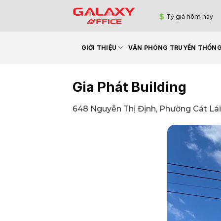
Bỏ
Tỷ giá hôm nay
qua
nội
dung
GIỚI THIỆU
VĂN PHÒNG TRUYỀN THỐN
Gia Phát Building
648 Nguyễn Thị Định, Phường Cát Lái