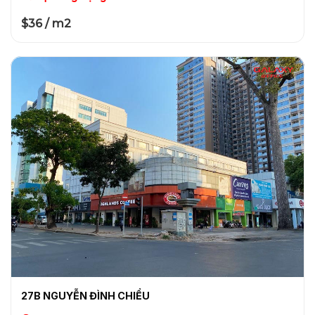
$36 / m2
27B NGUYỄN ĐÌNH CHIỂU